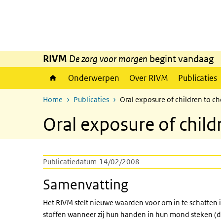
Overslaan en naar de inhoud gaan
Direct naar de hoofdnavigatie
RIVM
De zorg voor morgen
begint vandaag
Onderwerpen
Over RIVM
Publicaties
Home
Publicaties
Oral exposure of children to c
Oral exposure of chil
Publicatiedatum
14/02/2008
Samenvatting
Het RIVM stelt nieuwe waarden voor om in te schatten
stoffen wanneer zij hun handen in hun mond steken (d