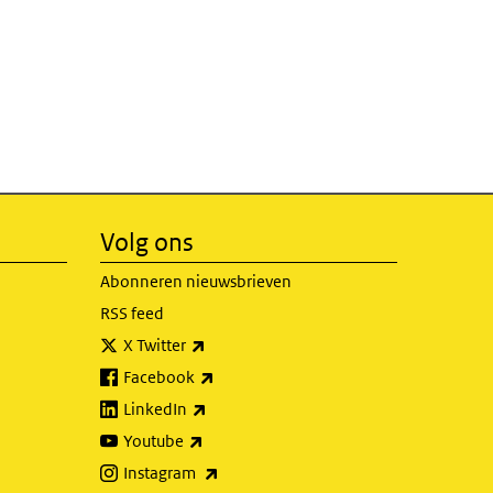
Volg ons
Abonneren nieuwsbrieven
RSS feed
(externe link)
X Twitter
(externe link)
Facebook
(externe link)
LinkedIn
(externe link)
Youtube
(externe link)
Instagram