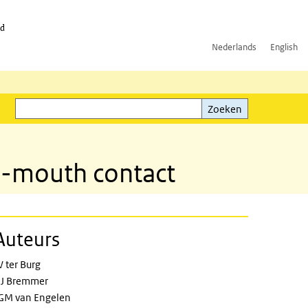
id
Nederlands
English
Zoeken
ink)
Zoeken
to-mouth contact
Auteurs
 ter Burg
J Bremmer
GM van Engelen