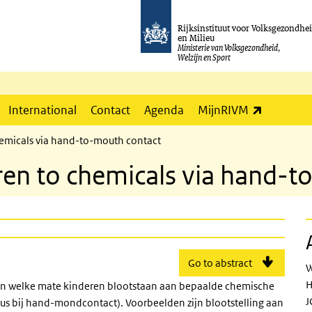
Rijksinstituut voor Volksgezondhe
en Milieu
Ministerie van Volksgezondheid,
Welzijn en Sport
(externe l
International
Contact
Agenda
MijnRIVM
hemicals via hand-to-mouth contact
dren to chemicals via hand-
Go to abstract
W
H
 in welke mate kinderen blootstaan aan bepaalde chemische
J
us bij hand-mondcontact). Voorbeelden zijn blootstelling aan