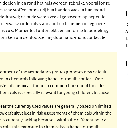
iddelen in en rond het huis worden gebruikt. Vooral jonge
ische stoffen, omdat zij hun handen vaak in hun mond
nderbouwd; de oude waren veelal gebaseerd op beperkte
 nieuwe waarden als standaard op te nemen in reguliere
R
risico's. Momenteel ontbreekt een uniforme beoordeling,
A
ebruiken om de blootstelling door hand-mondcontact te
T
J
vironment of the Netherlands (RIVM) proposes new default
D
dren to chemicals following hand-to-mouth contact. One
nsfer of chemicals found in common household biocides
chemicals is especially relevant for young children, because
eas the currently used values are generally based on limited
 default values in risk assessments of chemicals within the
s currently lacking because - within the different policy
o calculate exposure to chemicals via hand-to-mouth