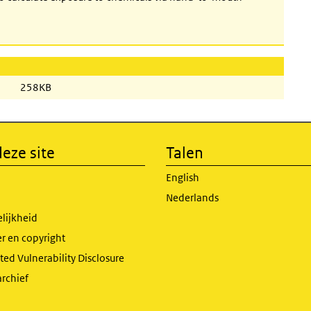
258KB
eze site
Talen
English
Nederlands
lijkheid
r en copyright
ed Vulnerability Disclosure
archief