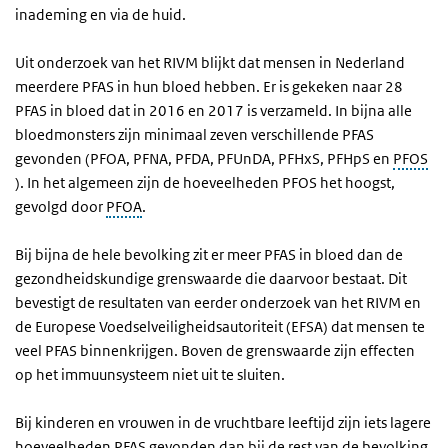
inademing en via de huid.
Uit onderzoek van het RIVM blijkt dat mensen in Nederland
meerdere PFAS in hun bloed hebben. Er is gekeken naar 28
PFAS in bloed dat in 2016 en 2017 is verzameld. In bijna alle
bloedmonsters zijn minimaal zeven verschillende PFAS
gevonden (PFOA, PFNA, PFDA, PFUnDA, PFHxS, PFHpS en
PFOS
). In het algemeen zijn de hoeveelheden PFOS het hoogst,
gevolgd door
PFOA
.
Bij bijna de hele bevolking zit er meer PFAS in bloed dan de
gezondheidskundige grenswaarde die daarvoor bestaat. Dit
bevestigt de resultaten van eerder onderzoek van het RIVM en
de Europese Voedselveiligheidsautoriteit (EFSA) dat mensen te
veel PFAS binnenkrijgen. Boven de grenswaarde zijn effecten
op het immuunsysteem niet uit te sluiten.
Bij kinderen en vrouwen in de vruchtbare leeftijd zijn iets lagere
hoeveelheden PFAS gevonden dan bij de rest van de bevolking.