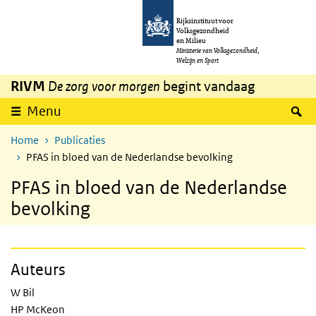
Overslaan en naar de inhoud gaan
Direct naar de hoofdnavigatie
Rijksinstituut voor
Volksgezondheid
en Milieu
Ministerie van Volksgezondheid,
Welzijn en Sport
RIVM
De zorg voor morgen
begint vandaag
Z
Menu
Home
Publicaties
PFAS in bloed van de Nederlandse bevolking
PFAS in bloed van de Nederlandse
bevolking
Auteurs
W Bil
HP McKeon