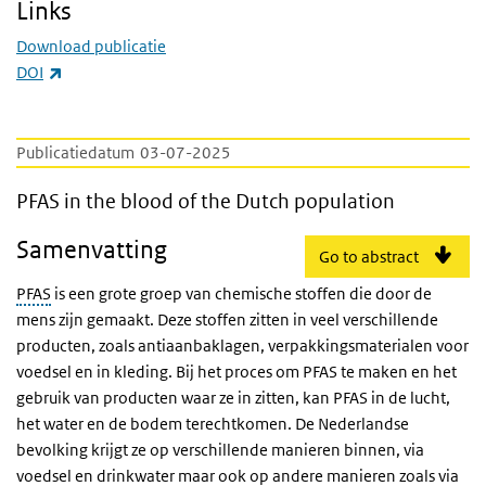
Links
Download publicatie
(externe link)
DOI
Publicatiedatum
03-07-2025
PFAS in the blood of the Dutch population
PFAS in the blood of the Dutch population
Samenvatting
Go to abstract
PFAS
is een grote groep van chemische stoffen die door de
mens zijn gemaakt. Deze stoffen zitten in veel verschillende
producten, zoals antiaanbaklagen, verpakkingsmaterialen voor
voedsel en in kleding. Bij het proces om PFAS te maken en het
gebruik van producten waar ze in zitten, kan PFAS in de lucht,
het water en de bodem terechtkomen. De Nederlandse
bevolking krijgt ze op verschillende manieren binnen, via
voedsel en drinkwater maar ook op andere manieren zoals via