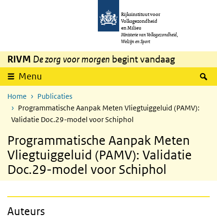
Overslaan en naar de inhoud gaan
Direct naar de hoofdnavigatie
Rijksinstituut voor
Volksgezondheid
en Milieu
Ministerie van Volksgezondheid,
Welzijn en Sport
RIVM
De zorg voor morgen
begint vandaag
Z
Menu
Home
Publicaties
Programmatische Aanpak Meten Vliegtuiggeluid (PAMV):
Validatie Doc.29-model voor Schiphol
Programmatische Aanpak Meten
Vliegtuiggeluid (PAMV): Validatie
Doc.29-model voor Schiphol
Auteurs