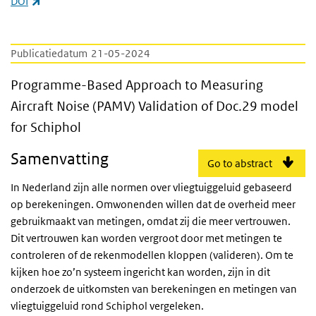
(externe link)
DOI
Publicatiedatum
21-05-2024
Programme-Based Approach to Measuring Air
Programme-Based Approach to Measuring
Aircraft Noise (PAMV) Validation of Doc.29 model
for Schiphol
Samenvatting
Go to abstract
In Nederland zijn alle normen over vliegtuiggeluid gebaseerd
op berekeningen. Omwonenden willen dat de overheid meer
gebruikmaakt van metingen, omdat zij die meer vertrouwen.
Dit vertrouwen kan worden vergroot door met metingen te
controleren of de rekenmodellen kloppen (valideren). Om te
kijken hoe zo’n systeem ingericht kan worden, zijn in dit
onderzoek de uitkomsten van berekeningen en metingen van
vliegtuiggeluid rond Schiphol vergeleken.