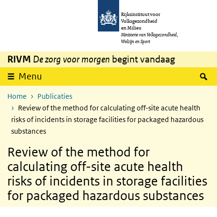
Overslaan en naar de inhoud gaan
Direct naar de hoofdnavigatie
Rijksinstituut voor
Volksgezondheid
en Milieu
Ministerie van Volksgezondheid,
Welzijn en Sport
RIVM
De zorg voor morgen
begint vandaag
Z
Menu
Home
Publicaties
Review of the method for calculating off-site acute health
risks of incidents in storage facilities for packaged hazardous
substances
Review of the method for
calculating off-site acute health
risks of incidents in storage facilities
for packaged hazardous substances