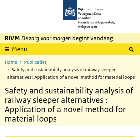
Overslaan en naar de inhoud gaan
Direct naar de hoofdnavigatie
Rijksinstituut voor
Volksgezondheid
en Milieu
Ministerie van Volksgezondheid,
Welzijn en Sport
RIVM
De zorg voor morgen
begint vandaag
Z
Menu
Home
Publicaties
Safety and sustainability analysis of railway sleeper
alternatives : Application of a novel method for material loops
Safety and sustainability analysis of
railway sleeper alternatives :
Application of a novel method for
material loops