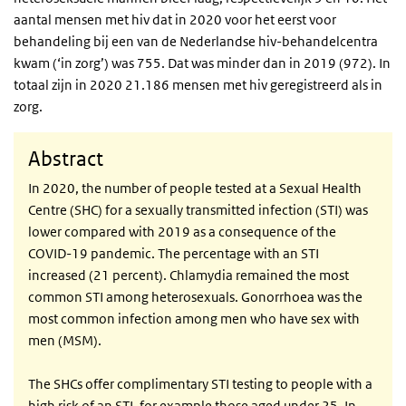
aantal mensen met hiv dat in 2020 voor het eerst voor
behandeling bij een van de Nederlandse hiv-behandelcentra
kwam (‘in zorg’) was 755. Dat was minder dan in 2019 (972). In
totaal zijn in 2020 21.186 mensen met hiv geregistreerd als in
zorg.
Abstract
In 2020, the number of people tested at a Sexual Health
Centre (SHC) for a sexually transmitted infection (STI) was
lower compared with 2019 as a consequence of the
COVID-19 pandemic. The percentage with an STI
increased (21 percent). Chlamydia remained the most
common STI among heterosexuals. Gonorrhoea was the
most common infection among men who have sex with
men (MSM).
The SHCs offer complimentary STI testing to people with a
high risk of an STI, for example those aged under 25. In