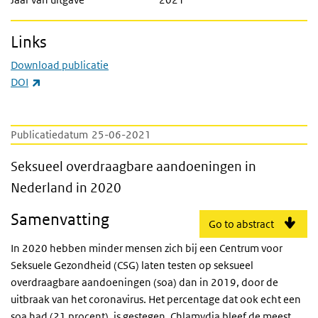
Links
Download publicatie
(externe link)
DOI
Publicatiedatum
25-06-2021
Seksueel overdraagbare aandoeningen in N
Seksueel overdraagbare aandoeningen in
Nederland in 2020
Samenvatting
Go to abstract
In 2020 hebben minder mensen zich bij een Centrum voor
Seksuele Gezondheid (CSG) laten testen op seksueel
overdraagbare aandoeningen (soa) dan in 2019, door de
uitbraak van het coronavirus. Het percentage dat ook echt een
soa had (21 procent), is gestegen. Chlamydia bleef de meest