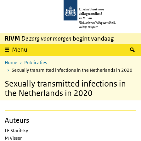
Overslaan en naar de inhoud gaan
Direct naar de hoofdnavigatie
Rijksinstituut voor
Volksgezondheid
en Milieu
Ministerie van Volksgezondheid,
Welzijn en Sport
RIVM
De zorg voor morgen
begint vandaag
Z
Menu
Home
Publicaties
Sexually transmitted infections in the Netherlands in 2020
Sexually transmitted infections in
the Netherlands in 2020
Auteurs
LE Staritsky
M Visser