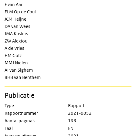
F van Aar
ELM Op de Coul
JCM Heijne
DA van Wees
JMA Kusters
ZW Alexiou
A de Vries
HM Gotz
MMJ Nielen
AI van Sighem
BHB van Benthem
Publicatie
Type
Rapport
Rapportnummer
2021-0052
Aantal pagina's
196
Taal
EN
Jaar van uitgave
2021