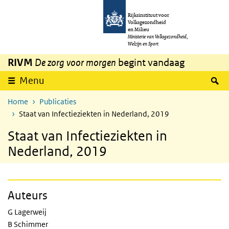
Overslaan en naar de inhoud gaan
Direct naar de hoofdnavigatie
Rijksinstituut voor
Volksgezondheid
en Milieu
Ministerie van Volksgezondheid,
Welzijn en Sport
RIVM
De zorg voor morgen
begint vandaag
Z
Menu
Home
Publicaties
Staat van Infectieziekten in Nederland, 2019
Staat van Infectieziekten in
Nederland, 2019
Auteurs
G Lagerweij
B Schimmer