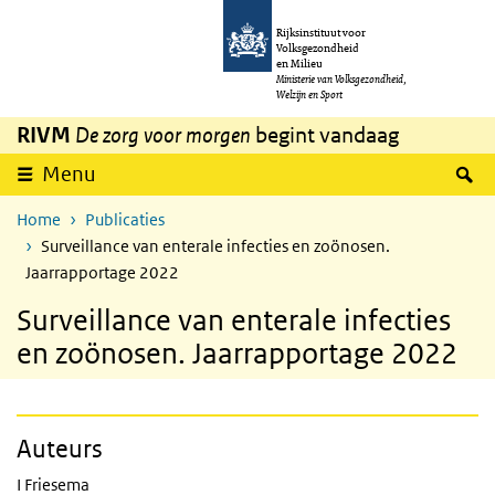
Overslaan en naar de inhoud gaan
Direct naar de hoofdnavigatie
Rijksinstituut voor
Volksgezondheid
en Milieu
Ministerie van Volksgezondheid,
Welzijn en Sport
RIVM
De zorg voor morgen
begint vandaag
Z
Menu
Home
Publicaties
Surveillance van enterale infecties en zoönosen.
Jaarrapportage 2022
Surveillance van enterale infecties
en zoönosen. Jaarrapportage 2022
Auteurs
I Friesema