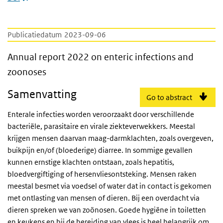
Publicatiedatum
2023-09-06
Annual report 2022 on enteric infections a
Annual report 2022 on enteric infections and
zoonoses
Samenvatting
Go to abstract
Enterale infecties worden veroorzaakt door verschillende
bacteriële, parasitaire en virale ziekteverwekkers. Meestal
krijgen mensen daarvan maag-darmklachten, zoals overgeven,
buikpijn en/of (bloederige) diarree. In sommige gevallen
kunnen ernstige klachten ontstaan, zoals hepatitis,
bloedvergiftiging of hersenvliesontsteking. Mensen raken
meestal besmet via voedsel of water dat in contact is gekomen
met ontlasting van mensen of dieren. Bij een overdacht via
dieren spreken we van zoönosen. Goede hygiëne in toiletten
en keukens en bij de bereiding van vlees is heel belangrijk om