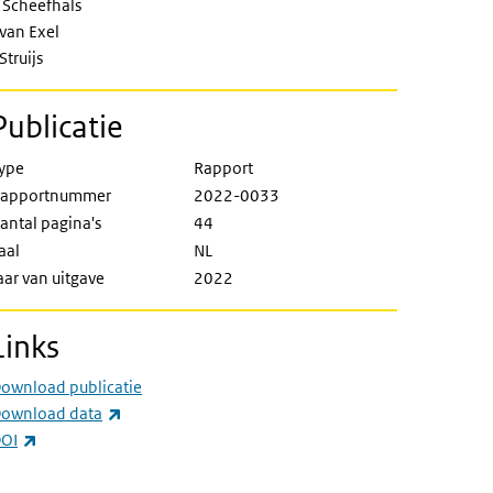
 Scheefhals
 van Exel
 Struijs
Publicatie
ype
Rapport
apportnummer
2022-0033
antal pagina's
44
aal
NL
aar van uitgave
2022
Links
ownload publicatie
(externe link)
ownload data
(externe link)
OI