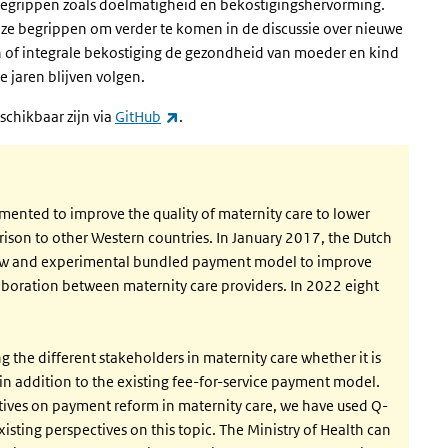
 begrippen zoals doelmatigheid en bekostigingshervorming.
deze begrippen om verder te komen in de discussie over nieuwe
en of integrale bekostiging de gezondheid van moeder en kind
 jaren blijven volgen.
(externe link)
schikbaar zijn via
GitHub
.
mented to improve the quality of maternity care to lower
arison to other Western countries. In January 2017, the Dutch
 new and experimental bundled payment model to improve
aboration between maternity care providers. In 2022 eight
 the different stakeholders in maternity care whether it is
n addition to the existing fee-for-service payment model.
ectives on payment reform in maternity care, we have used Q-
isting perspectives on this topic. The Ministry of Health can