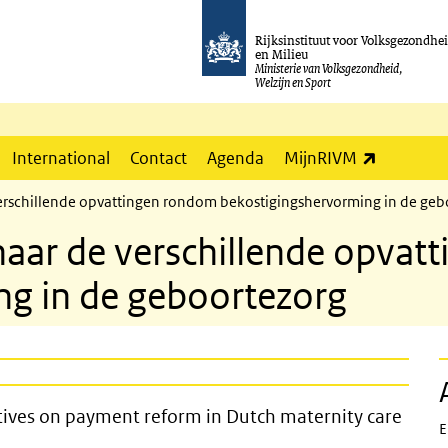
Rijksinstituut voor Volksgezondhe
en Milieu
Ministerie van Volksgezondheid,
Welzijn en Sport
(externe l
International
Contact
Agenda
MijnRIVM
verschillende opvattingen rondom bekostigingshervorming in de geb
naar de verschillende opva
ng in de geboortezorg
fferent perspectives on payment refo
ctives on payment reform in Dutch maternity care
E