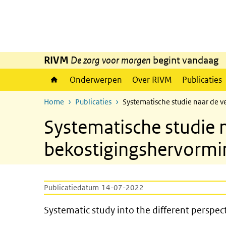
Overslaan en naar de inhoud gaan
Direct naar de hoofdnavigatie
RIVM
De zorg voor morgen
begint vandaag
Onderwerpen
Over RIVM
Publicaties
Home
Publicaties
Systematische studie naar de 
Systematische studie 
bekostigingshervormi
Publicatiedatum
14-07-2022
Systematic study into the di
Systematic study into the different perspe