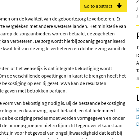
Z
Go to abstract
J
J
men om de kwaliteit van de geboortezorg te verbeteren. Er
oorte vergeleken met andere westerse landen. Het ministerie van
aarop de zorgaanbieders worden betaald, de zogeheten
g kan verbeteren. De zorg wordt hierbij zodanig georganiseerd
T
waliteit van de zorg te verbeteren en dubbele zorg vanuit de
R
A
eden of het wenselijk is dat integrale bekostiging wordt
T
Om de verschillende opvattingen in kaart te brengen heeft het
J
 bekostiging op een rij gezet. VWS kan de resultaten
te geven met betrokken partijen.
 vorm van bekostiging nodig is. Bij de bestaande bekostiging
D
ecologen, en kraamzorg, apart betaald, en dat belemmert
D
e de bekostiging precies moet worden vormgegeven en onder
D
de beroepsgroepen niet zo lijnrecht tegenover elkaar staan
cht zijn voor het gevoel van ongelijkwaardigheid dat leeft bij