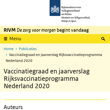
Overslaan en naar de inhoud gaan
Direct naar de hoofdnavigatie
Rijksinstituut voor
Volksgezondheid
en Milieu
Ministerie van Volksgezondheid,
Welzijn en Sport
RIVM
De zorg voor morgen
begint vandaag
Z
Menu
Home
Publicaties
Vaccinatiegraad en jaarverslag Rijksvaccinatieprogramma
Nederland 2020
Vaccinatiegraad en jaarverslag
Rijksvaccinatieprogramma
Nederland 2020
Auteurs