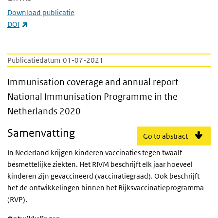
Download publicatie
(externe link)
DOI
Publicatiedatum
01-07-2021
Immunisation coverage and annual report 
Immunisation coverage and annual report
National Immunisation Programme in the
Netherlands 2020
Samenvatting
Go to abstract
In Nederland krijgen kinderen vaccinaties tegen twaalf
besmettelijke ziekten. Het RIVM beschrijft elk jaar hoeveel
kinderen zijn gevaccineerd (vaccinatiegraad). Ook beschrijft
het de ontwikkelingen binnen het Rijksvaccinatieprogramma
(RVP).