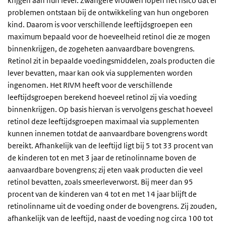
krijgen aan hun lever. Zwangere vrouwen lopen het risico dat er
problemen ontstaan bij de ontwikkeling van hun ongeboren
kind. Daarom is voor verschillende leeftijdsgroepen een
maximum bepaald voor de hoeveelheid retinol die ze mogen
binnenkrijgen, de zogeheten aanvaardbare bovengrens.
Retinol zit in bepaalde voedingsmiddelen, zoals producten die
lever bevatten, maar kan ook via supplementen worden
ingenomen. Het RIVM heeft voor de verschillende
leeftijdsgroepen berekend hoeveel retinol zij via voeding
binnenkrijgen. Op basis hiervan is vervolgens geschat hoeveel
retinol deze leeftijdsgroepen maximaal via supplementen
kunnen innemen totdat de aanvaardbare bovengrens wordt
bereikt. Afhankelijk van de leeftijd ligt bij 5 tot 33 procent van
de kinderen tot en met 3 jaar de retinolinname boven de
aanvaardbare bovengrens; zij eten vaak producten die veel
retinol bevatten, zoals smeerleverworst. Bij meer dan 95
procent van de kinderen van 4 tot en met 14 jaar blijft de
retinolinname uit de voeding onder de bovengrens. Zij zouden,
afhankelijk van de leeftijd, naast de voeding nog circa 100 tot