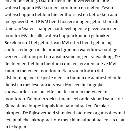
en aanbesteding. Daarom heeft het RIVM verkend hoe
waterschappen MVI kunnen monitoren en meten. Zeven
waterschappen hebben hier enthousiast en betrokken aan
meegewerkt. Het RIVM heeft hun ervaringen gebruikt om de
Unie van Waterschappen aanbevelingen te geven voor een
monitor MVI die alle waterschappen kunnen gebruiken.
Bekeken is of het gebruik van MVI effect heeft gehad bij
aanbestedingen in de productgroepen waterbouwkundige
werken, slibtransport en afvalinzameling en -verwerking. De
deelnemers hebben hierdoor concreet ervaren hoe ze MVI
kunnen meten en monitoren. Naar voren kwam dat
afstemming met de juiste mensen binnen de aanbestedende
dienst en met leveranciers over MVI een belangrijke
voorwaarde is om het effectief te kunnen meten en te
monitoren. Dit onderzoek is financieel ondersteund vanuit de
Klimaatenveloppe: Impuls Klimaatneutraal en Circulair
Inkopen. De Rijksoverheid stimuleert hiermee organisaties met
een publieke inkooptaak om meer klimaatneutraal en circulair
in te kopen.