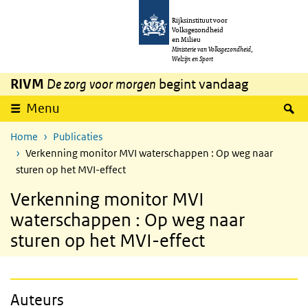
Overslaan en naar de inhoud gaan
Direct naar de hoofdnavigatie
Rijksinstituut voor
Volksgezondheid
en Milieu
Ministerie van Volksgezondheid,
Welzijn en Sport
RIVM
De zorg voor morgen
begint vandaag
Z
Menu
Home
Publicaties
Verkenning monitor MVI waterschappen : Op weg naar
sturen op het MVI-effect
Verkenning monitor MVI
waterschappen : Op weg naar
sturen op het MVI-effect
Auteurs