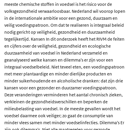
meeste chemische stoffen in voedsel is het risico voor de
volksgezondheid verwaarloosbaar. Nederland wil voorop lopen
in de internationale ambitie voor een gezond, duurzaam en
veilig voedingspatroon. Om dat te realiseren is integraal beleid
nodig gericht op veiligheid, gezondheid en duurzaamheid
tegelijkertijd. Kansen In dit onderzoek heeft het RIVM de feiten
en cijfers over de veiligheid, gezondheid en ecologische
duurzaamheid van voedsel in Nederland verzameld en
geanalyseerd welke kansen en dilemma's er zijn voor een
integraal voedselbeleid. Niet teveel eten, een voedingspatroon
met meer plantaardige en minder dierlijke producten en
minder suikerhoudende en alcoholische dranken: dat zijn drie
kansen voor een gezonder en duurzamer voedingspatroon.
Deze veranderingen verminderen het aantal chronisch zieken,
verkleinen de gezondheidsverschillen en beperken de
milieubelasting van voedsel. In de meeste gevallen wordt het
voedsel daarmee ook veiliger; zo gaat de consumptie van
minder vlees samen met minder voedselinfecties. Dilemma's Er
zijn ook dilemma's. Niet alle maatregelen voor gezonde