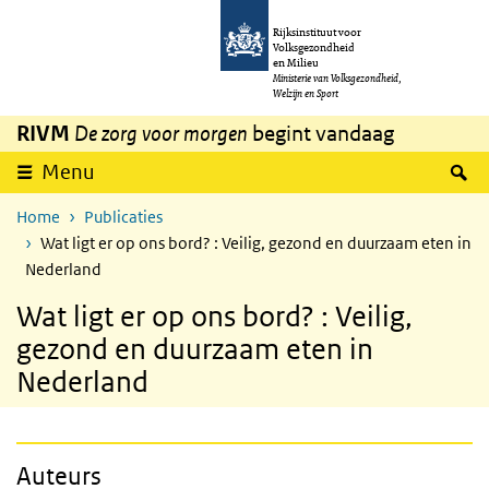
Overslaan en naar de inhoud gaan
Direct naar de hoofdnavigatie
Rijksinstituut voor
Volksgezondheid
en Milieu
Ministerie van Volksgezondheid,
Welzijn en Sport
RIVM
De zorg voor morgen
begint vandaag
Z
Menu
Home
Publicaties
Wat ligt er op ons bord? : Veilig, gezond en duurzaam eten in
Nederland
Wat ligt er op ons bord? : Veilig,
gezond en duurzaam eten in
Nederland
Auteurs