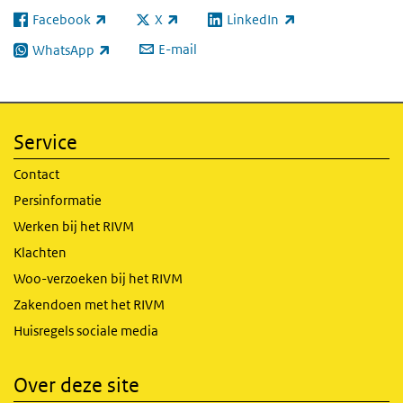
Facebook
X
LinkedIn
(externe link)
(externe link)
(externe link)
E-mail
WhatsApp
(externe link)
Service
Contact
Persinformatie
Werken bij het RIVM
Klachten
Woo-verzoeken bij het RIVM
Zakendoen met het RIVM
Huisregels sociale media
Over deze site