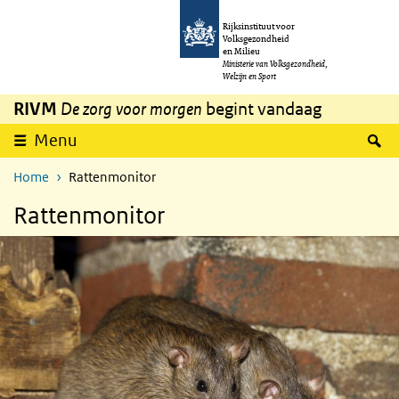
Overslaan en naar de inhoud gaan
Direct naar de hoofdnavigatie
Rijksinstituut voor
Volksgezondheid
en Milieu
Ministerie van Volksgezondheid,
Welzijn en Sport
RIVM
De zorg voor morgen
begint vandaag
Z
Menu
Home
Rattenmonitor
Rattenmonitor