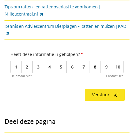
Tips om ratten- en rattenoverlast te voorkomen |
(externe link)
Milieucentraal.nl
Kennis en Adviescentrum Dierplagen - Ratten en muizen | KAD
(externe link)
*
Heeft deze informatie u geholpen?
1
2
3
4
5
6
7
8
9
10
Helemaal niet
Fantastisch
Verstuur
Deel deze pagina