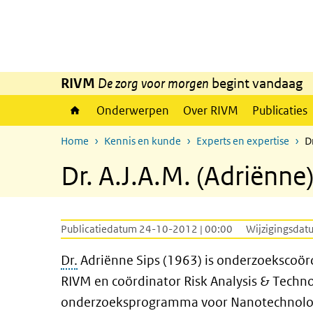
Overslaan en naar de inhoud gaan
Direct naar de hoofdnavigatie
RIVM
De zorg voor morgen
begint vandaag
Onderwerpen
Over RIVM
Publicaties
Home
Kennis en kunde
Experts en expertise
D
Dr. A.J.A.M. (Adriënne)
Publicatiedatum 24-10-2012 | 00:00
Wijzigingsdat
Dr.
Adriënne Sips (1963) is onderzoekscoörd
RIVM en coördinator Risk Analysis & Tech
onderzoeksprogramma voor Nanotechnolo