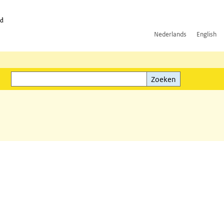
id
Nederlands
English
Zoeken
ink)
Zoeken