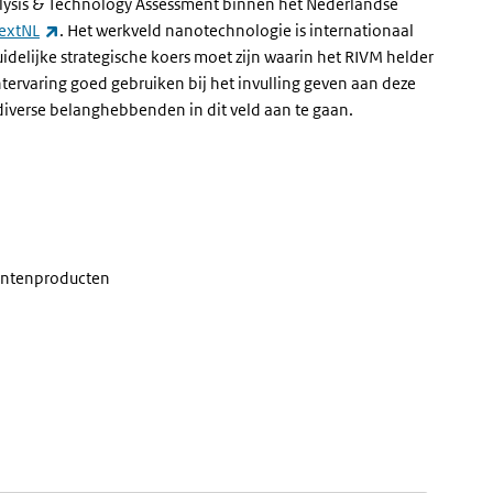
lysis & Technology Assessment
binnen het Nederlandse
(externe link)
extNL
. Het werkveld nanotechnologie is internationaal
duidelijke strategische koers moet zijn waarin het RIVM helder
ervaring goed gebruiken bij het invulling geven aan deze
diverse belanghebbenden in dit veld aan te gaan.
entenproducten