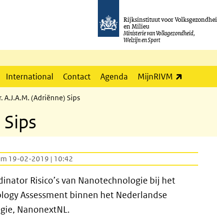
Rijksinstituut voor Volksgezondhe
en Milieu
Ministerie van Volksgezondheid,
Welzijn en Sport
(externe l
International
Contact
Agenda
MijnRIVM
r. A.J.A.M. (Adriënne) Sips
 Sips
um 19-02-2019 | 10:42
inator Risico’s van Nanotechnologie bij het
nology Assessment binnen het Nederlandse
gie, NanonextNL.