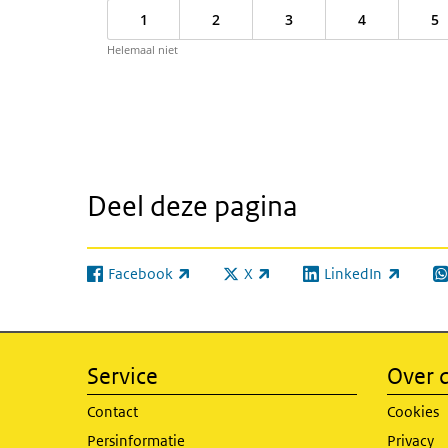
1
2
3
4
5
Helemaal niet
Deel deze pagina
Facebook
X
LinkedIn
(externe link)
(externe link)
(externe link)
(e
Service
Over d
Contact
Cookies
Persinformatie
Privacy