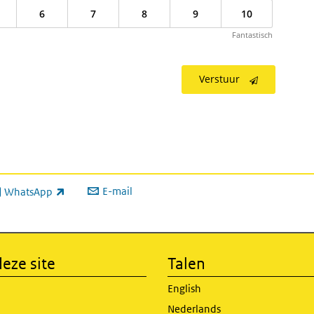
6
7
8
9
10
Fantastisch
Verstuur
E-mail
WhatsApp
xterne link)
eze site
Talen
English
Nederlands