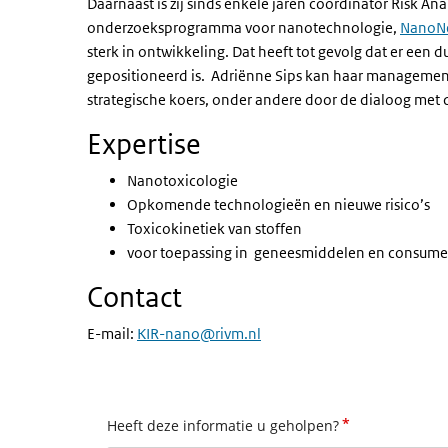
Daarnaast is zij sinds enkele jaren coördinator
Risk Ana
onderzoeksprogramma voor nanotechnologie,
NanoN
sterk in ontwikkeling. Dat heeft tot gevolg dat er een 
gepositioneerd is. Adriënne Sips kan haar management
strategische koers, onder andere door de dialoog met 
Expertise
Nanotoxicologie
Opkomende technologieën en nieuwe risico’s
Toxicokinetiek van stoffen
voor toepassing in geneesmiddelen en consum
Contact
E-mail:
KIR-nano@rivm.nl
*
Heeft deze informatie u geholpen?