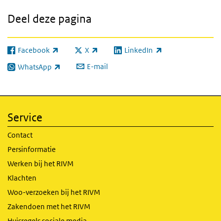
Deel deze pagina
Facebook
X
LinkedIn
(externe link)
(externe link)
(externe link)
E-mail
WhatsApp
(externe link)
Service
Contact
Persinformatie
Werken bij het RIVM
Klachten
Woo-verzoeken bij het RIVM
Zakendoen met het RIVM
Huisregels sociale media