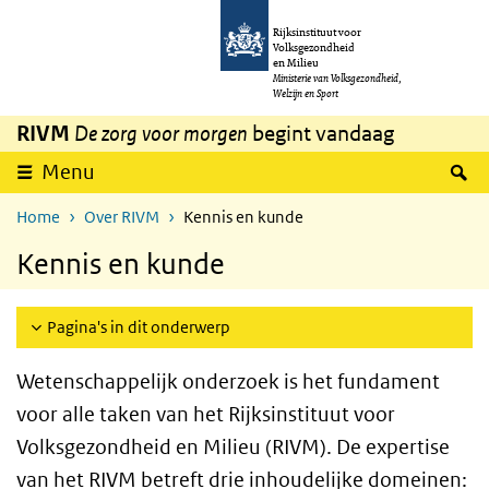
Overslaan en naar de inhoud gaan
Direct naar de hoofdnavigatie
Rijksinstituut voor
Volksgezondheid
en Milieu
Ministerie van Volksgezondheid,
Welzijn en Sport
RIVM
De zorg voor morgen
begint vandaag
Z
Menu
Home
Over RIVM
Kennis en kunde
Kennis en kunde
Pagina's in dit onderwerp
Wetenschappelijk onderzoek is het fundament
voor alle taken van het Rijksinstituut voor
Volksgezondheid en Milieu (RIVM). De expertise
van het RIVM betreft drie inhoudelijke domeinen: