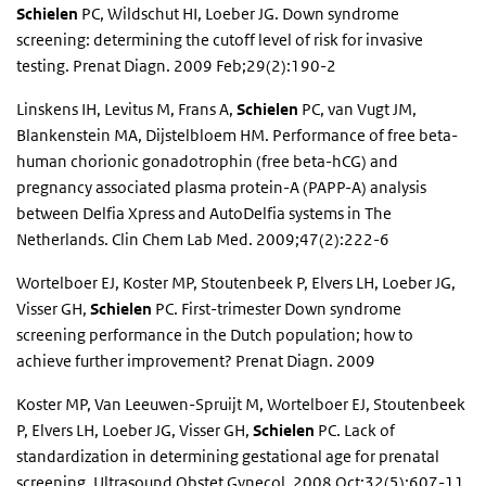
Schielen
PC, Wildschut HI, Loeber JG. Down syndrome
screening: determining the cutoff level of risk for invasive
testing. Prenat Diagn. 2009 Feb;29(2):190-2
Linskens IH, Levitus M, Frans A,
Schielen
PC, van Vugt JM,
Blankenstein MA, Dijstelbloem HM. Performance of free beta-
human chorionic gonadotrophin (free beta-hCG) and
pregnancy associated plasma protein-A (PAPP-A) analysis
between Delfia Xpress and AutoDelfia systems in The
Netherlands. Clin Chem Lab Med. 2009;47(2):222-6
Wortelboer EJ, Koster MP, Stoutenbeek P, Elvers LH, Loeber JG,
Visser GH,
Schielen
PC. First-trimester Down syndrome
screening performance in the Dutch population; how to
achieve further improvement? Prenat Diagn. 2009
Koster MP, Van Leeuwen-Spruijt M, Wortelboer EJ, Stoutenbeek
P, Elvers LH, Loeber JG, Visser GH,
Schielen
PC. Lack of
standardization in determining gestational age for prenatal
screening. Ultrasound Obstet Gynecol. 2008 Oct;32(5):607-11