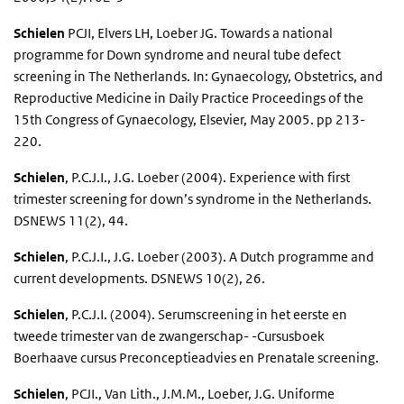
Schielen
PCJI, Elvers LH, Loeber JG. Towards a national
programme for Down syndrome and neural tube defect
screening in The Netherlands. In: Gynaecology, Obstetrics, and
Reproductive Medicine in Daily Practice Proceedings of the
15th Congress of Gynaecology, Elsevier, May 2005. pp 213-
220.
Schielen
, P.C.J.I., J.G. Loeber (2004). Experience with first
trimester screening for down’s syndrome in the Netherlands.
DSNEWS 11(2), 44.
Schielen
, P.C.J.I., J.G. Loeber (2003). A Dutch programme and
current developments. DSNEWS 10(2), 26.
Schielen
, P.C.J.I. (2004). Serumscreening in het eerste en
tweede trimester van de zwangerschap- -Cursusboek
Boerhaave cursus Preconceptieadvies en Prenatale screening.
Schielen
, PCJI., Van Lith., J.M.M., Loeber, J.G. Uniforme