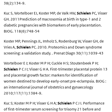
38(2):134-9.
Kuc S, Wortelboer EJ, Koster MP, de Valk HW,
Schielen
PC, Visser
GH. 2011Prediction of macrosomia at birth in type-1 and 2
diabetic pregnancies with biomarkers of early placentation.
BJOG. 118(6):748-54
Koster MP, Pennings JL, Imholz S, Rodenburg W, Visser GH, de
Vries A,
Schielen
PC. 2010. Proteomics and Down syndrome
screening: a validation study. . Prenat Diagn 30(11):1039-43
Wortelboer E J; Koster M P H; Cuckle H S; Stoutenbeek P H;
Schielen
P C J I; Visser G H A. First-trimester placental protein 13
and placental growth factor: markers for identification of
women destined to develop early-onset pre-eclampsia. BJOG :
an international journal of obstetrics and gynaecology
2010;117(11):1384-9.
Kuc S; Koster M P H; Visser G H A;
Schielen
P C J I. Performance
of first-trimester serum screening for trisomy 21 before and