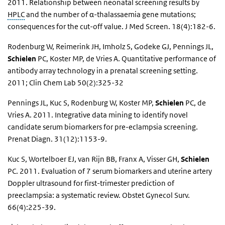
2011. Relationship between neonatal screening results by
HPLC
and the number of α-thalassaemia gene mutations;
consequences for the cut-off value. J Med Screen. 18(4):182-6.
Rodenburg W, Reimerink JH, Imholz S, Godeke GJ, Pennings JL,
Schielen
PC, Koster MP, de Vries A. Quantitative performance of
antibody array technology in a prenatal screening setting.
2011; Clin Chem Lab 50(2):325-32
Pennings JL, Kuc S, Rodenburg W, Koster MP,
Schielen
PC, de
Vries A. 2011. Integrative data mining to identify novel
candidate serum biomarkers for pre-eclampsia screening.
Prenat Diagn. 31(12):1153-9.
Kuc S, Wortelboer EJ, van Rijn BB, Franx A, Visser GH,
Schielen
PC. 2011. Evaluation of 7 serum biomarkers and uterine artery
Doppler ultrasound for first-trimester prediction of
preeclampsia: a systematic review. Obstet Gynecol Surv.
66(4):225-39.