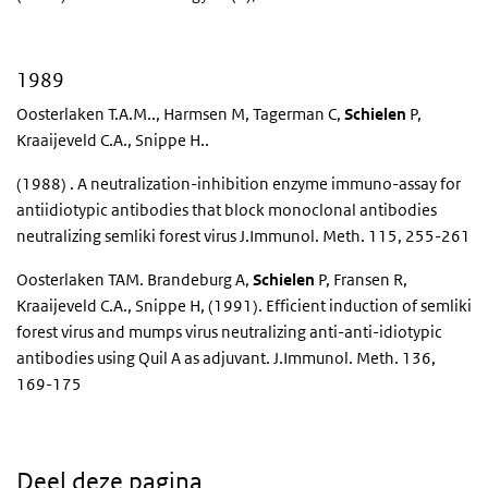
1989
Oosterlaken T.A.M.., Harmsen M, Tagerman C,
Schielen
P,
Kraaijeveld C.A., Snippe H..
(1988) . A neutralization-inhibition enzyme immuno-assay for
antiidiotypic antibodies that block monoclonal antibodies
neutralizing semliki forest virus J.Immunol. Meth. 115, 255-261
Oosterlaken TAM. Brandeburg A,
Schielen
P, Fransen R,
Kraaijeveld C.A., Snippe H, (1991). Efficient induction of semliki
forest virus and mumps virus neutralizing anti-anti-idiotypic
antibodies using Quil A as adjuvant. J.Immunol. Meth. 136,
169-175
Deel deze pagina