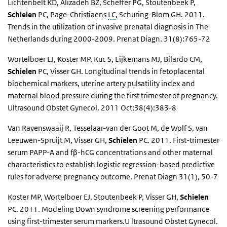
Lichtenbelt KD, Alizadeh BZ, Scheffer PG, Stoutenbeek P,
Schielen
PC, Page-Christiaens
LC
, Schuring-Blom GH. 2011.
Trends in the utilization of invasive prenatal diagnosis in The
Netherlands during 2000-2009. Prenat Diagn. 31(8):765-72
Wortelboer EJ, Koster MP, Kuc S, Eijkemans MJ, Bilardo CM,
Schielen
PC, Visser GH. Longitudinal trends in fetoplacental
biochemical markers, uterine artery pulsatility index and
maternal blood pressure during the first trimester of pregnancy.
Ultrasound Obstet Gynecol. 2011 Oct;38(4):383-8
Van Ravenswaaij R, Tesselaar-van der Goot M, de Wolf S, van
Leeuwen-Spruijt M, Visser GH,
Schielen
PC. 2011. First-trimester
serum PAPP-A and fβ-hCG concentrations and other maternal
characteristics to establish logistic regression-based predictive
rules for adverse pregnancy outcome. Prenat Diagn 31(1), 50-7
Koster MP, Wortelboer EJ, Stoutenbeek P, Visser GH,
Schielen
PC. 2011. Modeling Down syndrome screening performance
using first-trimester serum markers.U ltrasound Obstet Gynecol.