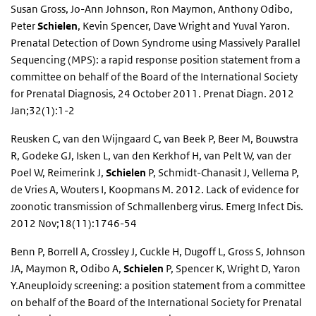
Susan Gross, Jo-Ann Johnson, Ron Maymon, Anthony Odibo,
Peter
Schielen
, Kevin Spencer, Dave Wright and Yuval Yaron.
Prenatal Detection of Down Syndrome using Massively Parallel
Sequencing (MPS): a rapid response position statement from a
committee on behalf of the Board of the International Society
for Prenatal Diagnosis, 24 October 2011. Prenat Diagn. 2012
Jan;32(1):1-2
Reusken C, van den Wijngaard C, van Beek P, Beer M, Bouwstra
R, Godeke GJ, Isken L, van den Kerkhof H, van Pelt W, van der
Poel W, Reimerink J,
Schielen
P, Schmidt-Chanasit J, Vellema P,
de Vries A, Wouters I, Koopmans M. 2012. Lack of evidence for
zoonotic transmission of Schmallenberg virus. Emerg Infect Dis.
2012 Nov;18(11):1746-54
Benn P, Borrell A, Crossley J, Cuckle H, Dugoff L, Gross S, Johnson
JA, Maymon R, Odibo A,
Schielen
P, Spencer K, Wright D, Yaron
Y.Aneuploidy screening: a position statement from a committee
on behalf of the Board of the International Society for Prenatal