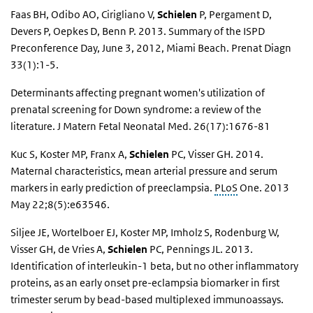
Faas BH, Odibo AO, Cirigliano V,
Schielen
P, Pergament D,
Devers P, Oepkes D, Benn P. 2013. Summary of the ISPD
Preconference Day, June 3, 2012, Miami Beach. Prenat Diagn
33(1):1-5.
Determinants affecting pregnant women's utilization of
prenatal screening for Down syndrome: a review of the
literature. J Matern Fetal Neonatal Med. 26(17):1676-81
Kuc S, Koster MP, Franx A,
Schielen
PC, Visser GH. 2014.
Maternal characteristics, mean arterial pressure and serum
markers in early prediction of preeclampsia.
PLoS
One. 2013
May 22;8(5):e63546.
Siljee JE, Wortelboer EJ, Koster MP, Imholz S, Rodenburg W,
Visser GH, de Vries A,
Schielen
PC, Pennings JL. 2013.
Identification of interleukin-1 beta, but no other inflammatory
proteins, as an early onset pre-eclampsia biomarker in first
trimester serum by bead-based multiplexed immunoassays.