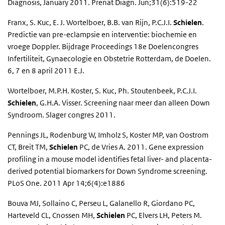
Diagnosis, January 2011. Prenat Diagn. Jun;31(6):519-22
Franx, S. Kuc, E. J. Wortelboer, B.B. van Rijn, P.C.J.I.
Schielen
.
Predictie van pre-eclampsie en interventie: biochemie en
vroege Doppler. Bijdrage Proceedings 18e Doelencongres
Infertiliteit, Gynaecologie en Obstetrie Rotterdam, de Doelen.
6, 7 en 8 april 2011 E.J.
Wortelboer, M.P.H. Koster, S. Kuc, Ph. Stoutenbeek, P.C.J.I.
Schielen
, G.H.A. Visser. Screening naar meer dan alleen Down
Syndroom. Slager congres 2011.
Pennings JL, Rodenburg W, Imholz S, Koster MP, van Oostrom
CT, Breit TM,
Schielen
PC, de Vries A. 2011. Gene expression
profiling in a mouse model identifies fetal liver- and placenta-
derived potential biomarkers for Down Syndrome screening.
PLoS One. 2011 Apr 14;6(4):e1886
Bouva MJ, Sollaino C, Perseu L, Galanello R, Giordano PC,
Harteveld CL, Cnossen MH,
Schielen
PC, Elvers LH, Peters M.