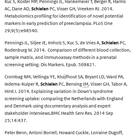
Kuc S, Koster MP, Pennings JL, Hankemeier T, Berger R, Harms
AC, Dane AD,
Schielen
PC, Visser GH, Vreeken RJ. 2014.
Metabolomics profiling for identification of novel potential
markers in early prediction of preeclampsia. PLoS One
29;9(5):e98540.
Pennings JL, Siljee JE, Imholz S, Kuc S, de Vries A,
Schielen
PC,
Rodenburg W. 2014. Comparison of different blood collection,
sample matrix, and immunoassay methods in a prenatal
screening setting. Dis Markers. Epub. 509821.
Crombag NM, Vellinga YE, Kluijfhout SA, Bryant LD, Ward PA,
Iedema-Kuiper R,
Schielen
PC, Bensing
JM
, Visser GH, Tabor A,
Hirst J. 2014. Explaining variation in Down's syndrome
screening uptake: comparing the Netherlands with England
and Denmark using documentary analysis and expert
stakeholder interviews.BMC Health Serv Res. 2014 Sep
25;14:437.
Peter Benn, Antoni Borrell, Howard Cuckle, Lorraine Dugoff,