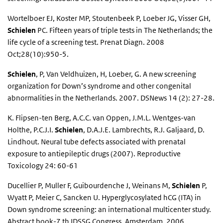
Wortelboer EJ, Koster MP, Stoutenbeek P, Loeber JG, Visser GH,
Schielen
PC. Fifteen years of triple tests in The Netherlands; the
life cycle of a screening test. Prenat Diagn. 2008
Oct;28(10):950-5.
Schielen
, P, Van Veldhuizen, H, Loeber, G. A new screening
organization for Down’s syndrome and other congenital
abnormalities in the Netherlands. 2007. DSNews 14 (2): 27-28.
K. Flipsen-ten Berg, A.C.C. van Oppen, J.M.L. Wentges-van
Holthe, P.C.J.I.
Schielen
, D.A.J.E. Lambrechts, R.J. Galjaard, D.
Lindhout. Neural tube defects associated with prenatal
exposure to antiepileptic drugs (2007). Reproductive
Toxicology 24: 60-61
Ducellier P, Muller F, Guibourdenche J, Weinans M,
Schielen
P,
Wyatt P, Meier C, Sancken U. Hyperglycosylated hCG (ITA) in
Down syndrome screening: an international multicenter study.
Abstract book-7 th IDSSG Congress. Amsterdam, 2006.