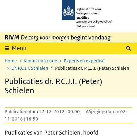
Overslaan en naar de inhoud gaan
Direct naar de hoofdnavigatie
Rijksinstituut voor
Volksgezondheid
en Milieu
Ministerie van Volksgezondheid,
Welzijn en Sport
RIVM
De zorg voor morgen
begint vandaag
Z
Menu
Home
Kennis en kunde
Experts en expertise
Dr. P.C.J.I. Schielen
Publicaties dr. P.C.J.I. (Peter) Schielen
Publicaties dr. P.C.J.I. (Peter)
Schielen
Publicatiedatum 12-12-2012 | 00:00
Wijzigingsdatum 02-
11-2018 | 18:50
Publicaties van Peter Schielen, hoofd