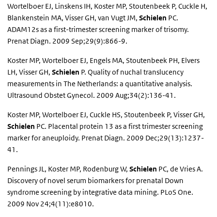
Wortelboer EJ, Linskens IH, Koster MP, Stoutenbeek P, Cuckle H,
Blankenstein MA, Visser GH, van Vugt JM,
Schielen
PC.
ADAM12s as a first-trimester screening marker of trisomy.
Prenat Diagn. 2009 Sep;29(9):866-9.
Koster MP, Wortelboer EJ, Engels MA, Stoutenbeek PH, Elvers
LH, Visser GH,
Schielen
P. Quality of nuchal translucency
measurements in The Netherlands: a quantitative analysis.
Ultrasound Obstet Gynecol. 2009 Aug;34(2):136-41.
Koster MP, Wortelboer EJ, Cuckle HS, Stoutenbeek P, Visser GH,
Schielen
PC. Placental protein 13 as a first trimester screening
marker for aneuploidy. Prenat Diagn. 2009 Dec;29(13):1237-
41.
Pennings JL, Koster MP, Rodenburg W,
Schielen
PC, de Vries A.
Discovery of novel serum biomarkers for prenatal Down
syndrome screening by integrative data mining. PLoS One.
2009 Nov 24;4(11):e8010.