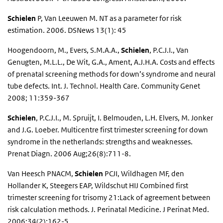
Schielen
P, Van Leeuwen M. NT as a parameter for risk
estimation. 2006. DSNews 13(1): 45
Hoogendoorn, M., Evers, S.M.A.A.,
Schielen
, P.C.J.I., Van
Genugten, M.L.L., De Wit, G.A., Ament, A.J.H.A. Costs and effects
of prenatal screening methods for down’s syndrome and neural
tube defects. Int. J. Technol. Health Care. Community Genet
2008; 11:359-367
Schielen
, P.C.J.I., M. Spruijt, I. Belmouden, L.H. Elvers, M. Jonker
and J.G. Loeber. Multicentre first trimester screening for down
syndrome in the netherlands: strengths and weaknesses.
Prenat Diagn. 2006 Aug;26(8):711-8.
Van Heesch PNACM,
Schielen
PCJI, Wildhagen MF, den
Hollander K, Steegers EAP, Wildschut HIJ Combined first
trimester screening for trisomy 21:Lack of agreement between
risk calculation methods. J. Perinatal Medicine. J Perinat Med.
2006;34(2):162-5