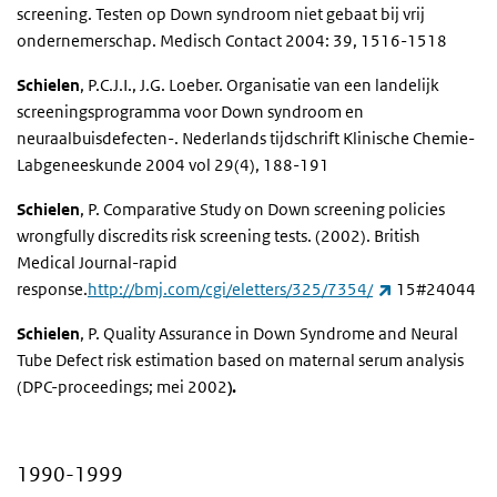
screening. Testen op Down syndroom niet gebaat bij vrij
ondernemerschap. Medisch Contact 2004: 39, 1516-1518
Schielen
, P.C.J.I., J.G. Loeber. Organisatie van een landelijk
screeningsprogramma voor Down syndroom en
neuraalbuisdefecten-. Nederlands tijdschrift Klinische Chemie-
Labgeneeskunde 2004 vol 29(4), 188-191
Schielen
, P. Comparative Study on Down screening policies
wrongfully discredits risk screening tests. (2002). British
Medical Journal-rapid
(externe link)
response.
http://bmj.com/cgi/eletters/325/7354/
15#24044
Schielen
, P. Quality Assurance in Down Syndrome and Neural
Tube Defect risk estimation based on maternal serum analysis
(DPC-proceedings; mei 2002
).
1990-1999