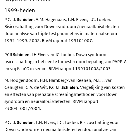
1999-heden
P.C.J.I.
Schielen
, A.M. Hagenaars, L.H. Elvers, J.G. Loeber.
Risicoschatting voor Down syndroom / neuraalbuisdefecten
door analyse van triple test parameters in maternaal serum
1995-1999. 2002. RIVM rapport 199101007.
PCJI
Schielen
, LH Elvers en JG Loeber. Down syndroom
risicoschatting in het eerste trimester door bepaling van PAPP-A
en vrij ß-hCG in serum. RIVM rapport 199101008/2003
M. Hoogendoorn, H.H. Hamberg-van Reenen, M.L.L. van
Genugten, G.A. de Wit, P.C.J.I.
Schielen
. Vergelijking van kosten
en effecten van prenatale screeningsmethoden voor Down
syndroom en neuraalbuisdefecten. RIVM rapport
230041001/2004.
P.C.J.I.
Schielen
, L.H. Elvers, J.G. Loeber. Risicoschatting voor
Down syndroom en neuraalbuisdefecten door analyse van