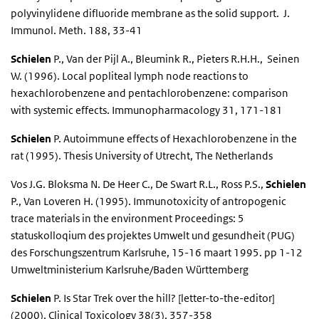
polyvinylidene difluoride membrane as the solid support. J.
Immunol. Meth. 188, 33-41
Schielen
P., Van der Pijl A., Bleumink R., Pieters R.H.H., Seinen
W. (1996). Local popliteal lymph node reactions to
hexachlorobenzene and pentachlorobenzene: comparison
with systemic effects. Immunopharmacology 31, 171-181
Schielen
P. Autoimmune effects of Hexachlorobenzene in the
rat (1995). Thesis University of Utrecht, The Netherlands
Vos J.G. Bloksma N. De Heer C., De Swart R.L., Ross P.S.,
Schielen
P., Van Loveren H. (1995). Immunotoxicity of antropogenic
trace materials in the environment Proceedings: 5
statuskolloqium des projektes Umwelt und gesundheit (PUG)
des Forschungszentrum Karlsruhe, 15-16 maart 1995. pp 1-12
Umweltministerium Karlsruhe/Baden Württemberg
Schielen
P. Is Star Trek over the hill? [letter-to-the-editor]
(2000). Clinical Toxicology 38(3), 357-358