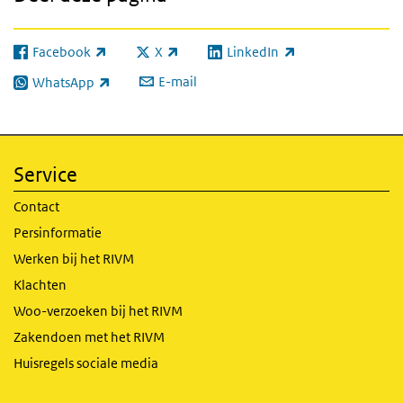
Facebook
X
LinkedIn
(externe link)
(externe link)
(externe link)
E-mail
WhatsApp
(externe link)
Service
Contact
Persinformatie
Werken bij het RIVM
Klachten
Woo-verzoeken bij het RIVM
Zakendoen met het RIVM
Huisregels sociale media