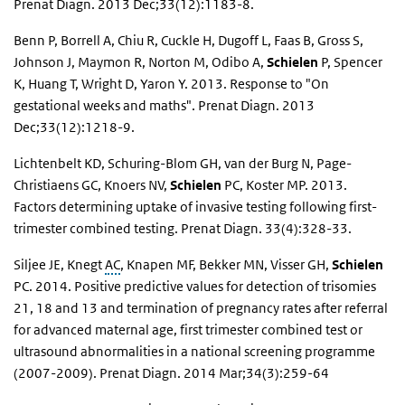
Prenat Diagn. 2013 Dec;33(12):1183-8.
Benn P, Borrell A, Chiu R, Cuckle H, Dugoff L, Faas B, Gross S,
Johnson J, Maymon R, Norton M, Odibo A,
Schielen
P, Spencer
K, Huang T, Wright D, Yaron Y. 2013. Response to "On
gestational weeks and maths". Prenat Diagn. 2013
Dec;33(12):1218-9.
Lichtenbelt KD, Schuring-Blom GH, van der Burg N, Page-
Christiaens GC, Knoers NV,
Schielen
PC, Koster MP. 2013.
Factors determining uptake of invasive testing following first-
trimester combined testing. Prenat Diagn. 33(4):328-33.
Siljee JE, Knegt
AC
, Knapen MF, Bekker MN, Visser GH,
Schielen
PC. 2014. Positive predictive values for detection of trisomies
21, 18 and 13 and termination of pregnancy rates after referral
for advanced maternal age, first trimester combined test or
ultrasound abnormalities in a national screening programme
(2007-2009). Prenat Diagn. 2014 Mar;34(3):259-64