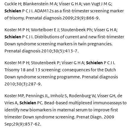
Cuckle H; Blankenstein M A; Visser G H A; van Vugt J M G;
Schielen
P C J I. ADAM12s as a first-trimester screening marker
of trisomy. Prenatal diagnosis 2009;29(9):866-9.
Koster M P H; Wortelboer E J; Stoutenbeek Ph; Visser G H A;
Schielen
P C J I. Distributions of current and new first-trimester
Down syndrome screening markers in twin pregnancies.
Prenatal diagnosis 2010;30(5):413-7.
Koster M P H; Stoutenbeek P; Visser G H A;
Schielen
P C J I.
Trisomy 18 and 13 screening: consequences for the Dutch
Down syndrome screening programme. Prenatal diagnosis
2010;30(3):287-9.
Koster MP, Pennings JL, Imholz S, Rodenburg W, Visser GH, de
Vries A,
Schielen
PC. Bead-based multiplexed immunoassays to
identify new biomarkers in maternal serum to improve first
trimester Down syndrome screening. Prenat Diagn. 2009
Sep;29(9):857-62.