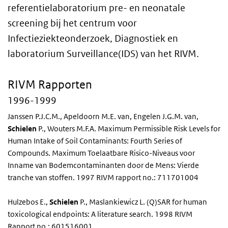
referentielaboratorium pre- en neonatale
screening bij het centrum voor
Infectieziekteonderzoek, Diagnostiek en
laboratorium Surveillance(IDS) van het RIVM.
RIVM Rapporten
1996-1999
Janssen P.J.C.M., Apeldoorn M.E. van, Engelen J.G.M. van,
Schielen
P., Wouters M.F.A. Maximum Permissible Risk Levels for
Human Intake of Soil Contaminants: Fourth Series of
Compounds. Maximum Toelaatbare Risico-Niveaus voor
Inname van Bodemcontaminanten door de Mens: Vierde
tranche van stoffen. 1997 RIVM rapport no.: 711701004
Hulzebos E.,
Schielen
P., Maslankiewicz L. (Q)SAR for human
toxicological endpoints: A literature search. 1998 RIVM
Rapport no.: 601516001