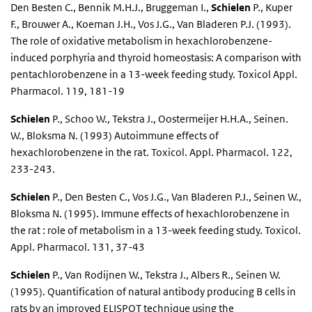
Den Besten C., Bennik M.H.J., Bruggeman I.,
Schielen
P., Kuper
F., Brouwer A., Koeman J.H., Vos J.G., Van Bladeren P.J. (1993).
The role of oxidative metabolism in hexachlorobenzene-
induced porphyria and thyroid homeostasis: A comparison with
pentachlorobenzene in a 13-week feeding study. Toxicol Appl.
Pharmacol. 119, 181-19
Schielen
P., Schoo W., Tekstra J., Oostermeijer H.H.A., Seinen.
W., Bloksma N. (1993) Autoimmune effects of
hexachlorobenzene in the rat. Toxicol. Appl. Pharmacol. 122,
233-243.
Schielen
P., Den Besten C., Vos J.G., Van Bladeren P.J., Seinen W.,
Bloksma N. (1995). Immune effects of hexachlorobenzene in
the rat : role of metabolism in a 13-week feeding study. Toxicol.
Appl. Pharmacol. 131, 37-43
Schielen
P., Van Rodijnen W., Tekstra J., Albers R., Seinen W.
(1995). Quantification of natural antibody producing B cells in
rats by an improved ELISPOT technique using the