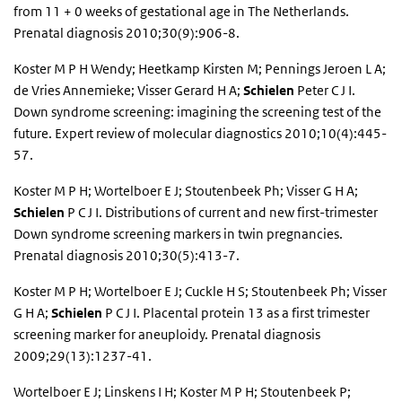
from 11 + 0 weeks of gestational age in The Netherlands.
Prenatal diagnosis 2010;30(9):906-8.
Koster M P H Wendy; Heetkamp Kirsten M; Pennings Jeroen L A;
de Vries Annemieke; Visser Gerard H A;
Schielen
Peter C J I.
Down syndrome screening: imagining the screening test of the
future. Expert review of molecular diagnostics 2010;10(4):445-
57.
Koster M P H; Wortelboer E J; Stoutenbeek Ph; Visser G H A;
Schielen
P C J I. Distributions of current and new first-trimester
Down syndrome screening markers in twin pregnancies.
Prenatal diagnosis 2010;30(5):413-7.
Koster M P H; Wortelboer E J; Cuckle H S; Stoutenbeek Ph; Visser
G H A;
Schielen
P C J I. Placental protein 13 as a first trimester
screening marker for aneuploidy. Prenatal diagnosis
2009;29(13):1237-41.
Wortelboer E J; Linskens I H; Koster M P H; Stoutenbeek P;