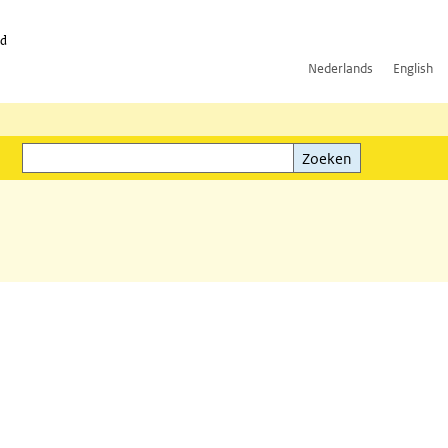
id
Nederlands
English
Zoeken
ink)
Zoeken