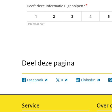
*
Heeft deze informatie u geholpen?
1
2
3
4
5
Helemaal niet
Deel deze pagina
Facebook
X
LinkedIn
(externe link)
(externe link)
(externe link)
(e
Service
Over d