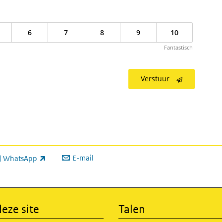
6
7
8
9
10
Fantastisch
Verstuur
E-mail
WhatsApp
xterne link)
eze site
Talen