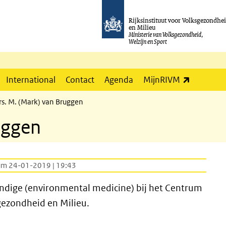
Rijksinstituut voor Volksgezondhe
en Milieu
Ministerie van Volksgezondheid,
Welzijn en Sport
(externe l
International
Contact
Agenda
MijnRIVM
rs. M. (Mark) van Bruggen
uggen
um 24-01-2019 | 19:43
ndige (environmental medicine) bij het Centrum
sgezondheid en Milieu.