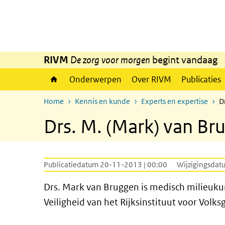
Overslaan en naar de inhoud gaan
Direct naar de hoofdnavigatie
RIVM
De zorg voor morgen
begint vandaag
Onderwerpen
Over RIVM
Publicaties
Home
Kennis en kunde
Experts en expertise
D
Drs. M. (Mark) van Br
Publicatiedatum 20-11-2013 | 00:00
Wijzigingsdat
Drs. Mark van Bruggen is medisch milieuku
Veiligheid van het Rijksinstituut voor Volk