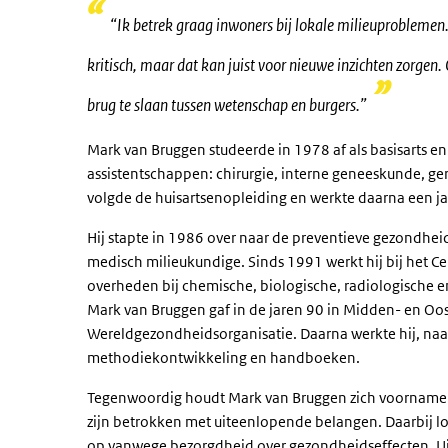
“Ik betrek graag inwoners bij lokale milieuproblemen.
kritisch, maar dat kan juist voor nieuwe inzichten zorgen.
brug te slaan tussen wetenschap en burgers.”
Mark van Bruggen studeerde in 1978 af als basisarts e
assistentschappen: chirurgie, interne geneeskunde, geri
volgde de huisartsenopleiding en werkte daarna een j
Hij stapte in 1986 over naar de preventieve gezondhei
medisch milieukundige. Sinds 1991 werkt hij bij het Ce
overheden bij chemische, biologische, radiologische en
Mark van Bruggen gaf in de jaren 90 in Midden- en Oos
Wereldgezondheidsorganisatie. Daarna werkte hij, naa
methodiekontwikkeling en handboeken.
Tegenwoordig houdt Mark van Bruggen zich voornamelij
zijn betrokken met uiteenlopende belangen. Daarbij
op vanwege bezorgdheid over gezondheidseffecten. Uite