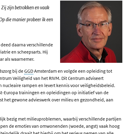
 Zij zijn betrokken en vaak
 Op die manier probeer ik een
n deed daarna verschillende
atrie en scheepsarts. Hij
aar als waarnemer.
dszorg bij de
GGD
Amsterdam en volgde een opleiding tot
ntrum Veiligheid van het RIVM. Dit Centrum adviseert
 nucleaire rampen en levert kennis voor veiligheidsbeleid.
t-Europa trainingen en opleidingen op initiatief van de
st het gewone advieswerk over milieu en gezondheid, aan
k bezig met milieuproblemen, waarbij verschillende partijen
 lopen de emoties van omwonenden (woede, angst) vaak hoog
indelijk draait het hierbij om het serieus nemen van alle