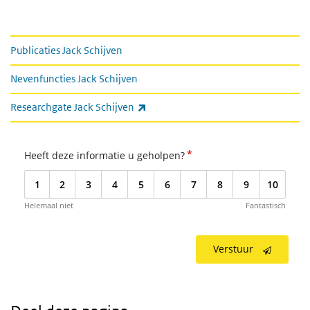
Meer informatie
Publicaties Jack Schijven
Nevenfuncties Jack Schijven
(externe link)
Researchgate Jack Schijven
*
Heeft deze informatie u geholpen?
1
2
3
4
5
6
7
8
9
10
Helemaal niet
Fantastisch
Verstuur