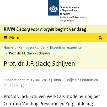
Overslaan en naar de inhoud gaan
Direct naar de hoofdnavigatie
Rijksinstituut voor
Volksgezondheid
en Milieu
Ministerie van Volksgezondheid,
Welzijn en Sport
RIVM
De zorg voor morgen
begint vandaag
Z
Menu
Home
Kennis en kunde
Experts en expertise
Prof. dr. J.F. (Jack) Schijven
Prof. dr. J.F. (Jack) Schijven
Publicatiedatum 14-08-2013 | 00:00
Wijzigingsdatum 24-
01-2019 | 19:24
Prof.
dr.
Jack Schijven werkt als modelleur bij het
Centrum Voeding Preventie en Zorg, afdeling