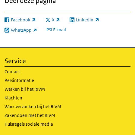
Deel deze pagina
Facebook
X
LinkedIn
(externe link)
(externe link)
(externe link)
E-mail
WhatsApp
(externe link)
Service
Contact
Persinformatie
Werken bij het RIVM
Klachten
Woo-verzoeken bij het RIVM
Zakendoen met het RIVM
Huisregels sociale media