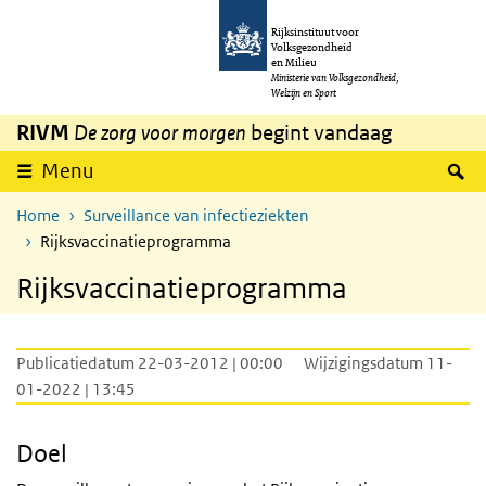
Overslaan en naar de inhoud gaan
Direct naar de hoofdnavigatie
Rijksinstituut voor
Volksgezondheid
en Milieu
Ministerie van Volksgezondheid,
Welzijn en Sport
RIVM
De zorg voor morgen
begint vandaag
Z
Menu
Home
Surveillance van infectieziekten
Rijksvaccinatieprogramma
Rijksvaccinatieprogramma
Publicatiedatum 22-03-2012 | 00:00
Wijzigingsdatum 11-
01-2022 | 13:45
Doel