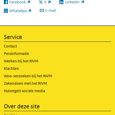
Facebook
X
LinkedIn
(externe link)
(externe link)
(externe link)
E-mail
WhatsApp
(externe link)
Service
Contact
Persinformatie
Werken bij het RIVM
Klachten
Woo-verzoeken bij het RIVM
Zakendoen met het RIVM
Huisregels sociale media
Over deze site