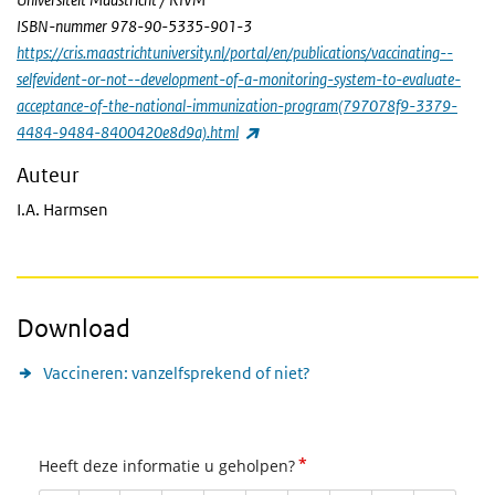
ISBN-nummer 978-90-5335-901-3
https://cris.maastrichtuniversity.nl/portal/en/publications/vaccinating--
selfevident-or-not--development-of-a-monitoring-system-to-evaluate-
acceptance-of-the-national-immunization-program(797078f9-3379-
(externe link)
4484-9484-8400420e8d9a).html
Auteur
I.A. Harmsen
Download
Vaccineren: vanzelfsprekend of niet?
*
Heeft deze informatie u geholpen?