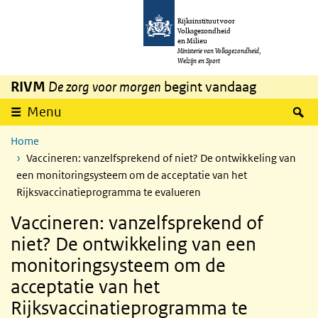
Overslaan en naar de inhoud gaan
Direct naar de hoofdnavigatie
Rijksinstituut voor
Volksgezondheid
en Milieu
Ministerie van Volksgezondheid,
Welzijn en Sport
RIVM
De zorg voor morgen
begint vandaag
Z
Menu
Home
Vaccineren: vanzelfsprekend of niet? De ontwikkeling van
een monitoringsysteem om de acceptatie van het
Rijksvaccinatieprogramma te evalueren
Vaccineren: vanzelfsprekend of
niet? De ontwikkeling van een
monitoringsysteem om de
acceptatie van het
Rijksvaccinatieprogramma te