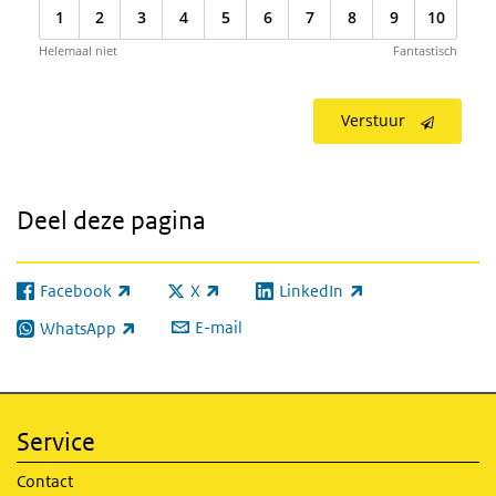
1
2
3
4
5
6
7
8
9
10
Helemaal niet
Fantastisch
Verstuur
Deel deze pagina
Facebook
X
LinkedIn
(externe link)
(externe link)
(externe link)
E-mail
WhatsApp
(externe link)
Service
Contact