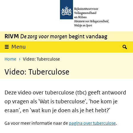
Overslaan en naar de inhoud gaan
Direct naar de hoofdnavigatie
Rijksinstituut voor
Volksgezondheid
en Milieu
Ministerie van Volksgezondheid,
Welzijn en Sport
RIVM
De zorg voor morgen
begint vandaag
Z
Menu
Home
Video: Tuberculose
Video: Tuberculose
Deze video over tuberculose (tbc) geeft antwoord
op vragen als 'Wat is tuberculose', 'hoe kom je
eraan', en 'wat kun je doen als je het hebt?'
Ga voor meer informatie naar de
pagina over tuberculose
.