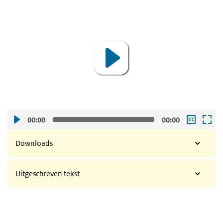
video
Video
Player
00:00
00:00
Downloads
Uitgeschreven tekst