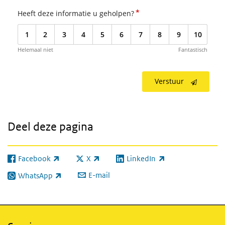
*
Heeft deze informatie u geholpen?
1
2
3
4
5
6
7
8
9
10
Helemaal niet
Fantastisch
Verstuur
Deel deze pagina
Facebook
X
LinkedIn
(externe link)
(externe link)
(externe link)
E-mail
WhatsApp
(externe link)