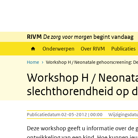
Overslaan en naar de inhoud gaan
Direct naar de hoofdnavigatie
RIVM
De zorg voor morgen
begint vandaag
Onderwerpen
Over RIVM
Publicaties
Home
Workshop H / Neonatale gehoorscreening: De
Workshop H / Neonata
slechthorendheid op d
Publicatiedatum 02-05-2012 | 00:00
Wijzigingsdat
Deze workshop geeft u informatie over de 
ontwikkeling van een kind. Hoe kunnen jeu