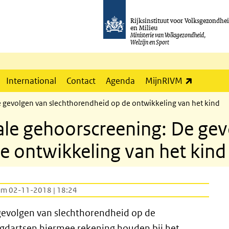
Rijksinstituut voor Volksgezondhe
en Milieu
Ministerie van Volksgezondheid,
Welzijn en Sport
(externe l
International
Contact
Agenda
MijnRIVM
 gevolgen van slechthorendheid op de ontwikkeling van het kind
le gehoorscreening: De gev
e ontwikkeling van het kind
um 02-11-2018 | 18:24
gevolgen van slechthorendheid op de
gdartsen hiermee rekening houden bij het