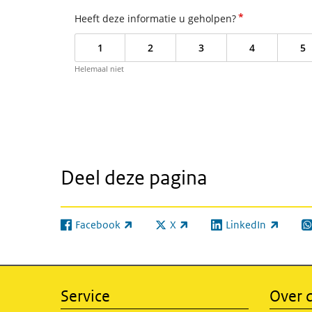
*
Heeft deze informatie u geholpen?
1
2
3
4
5
Helemaal niet
Deel deze pagina
Facebook
X
LinkedIn
(externe link)
(externe link)
(externe link)
(e
Service
Over d