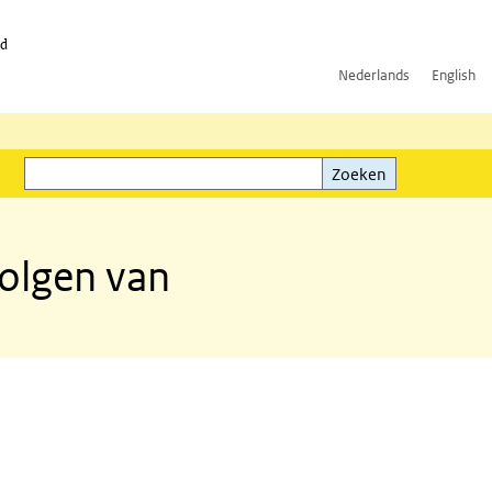
id
Nederlands
English
Zoeken
ink)
Zoeken
olgen van