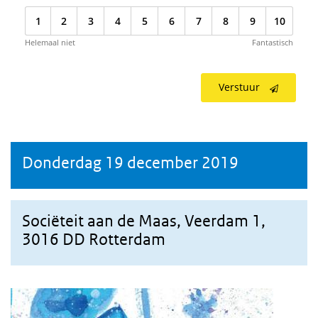
1
2
3
4
5
6
7
8
9
10
Helemaal niet
Fantastisch
Verstuur
Donderdag 19 december 2019
Sociëteit aan de Maas, Veerdam 1,
3016 DD Rotterdam
Uitnodiging promotiesymposium Corien Swaan