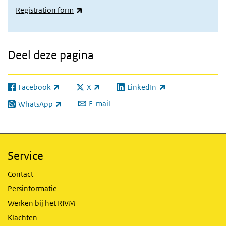
(externe link)
Registration form
Deel deze pagina
Facebook
X
LinkedIn
(externe link)
(externe link)
(externe link)
E-mail
WhatsApp
(externe link)
Service
Contact
Persinformatie
Werken bij het RIVM
Klachten