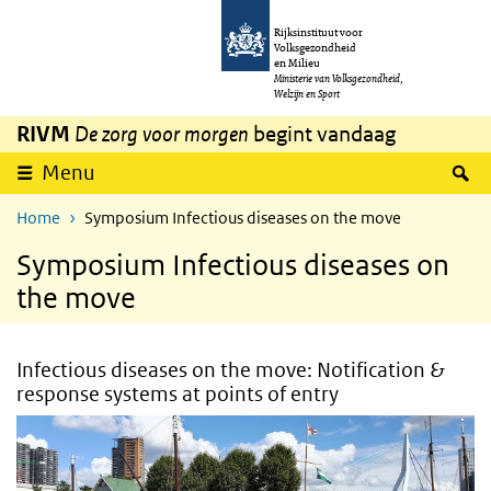
Overslaan en naar de inhoud gaan
Direct naar de hoofdnavigatie
Rijksinstituut voor
Volksgezondheid
en Milieu
Ministerie van Volksgezondheid,
Welzijn en Sport
RIVM
De zorg voor morgen
begint vandaag
Z
Menu
Home
Symposium Infectious diseases on the move
Symposium Infectious diseases on
the move
Infectious diseases on the move: Notification &
response systems at points of entry