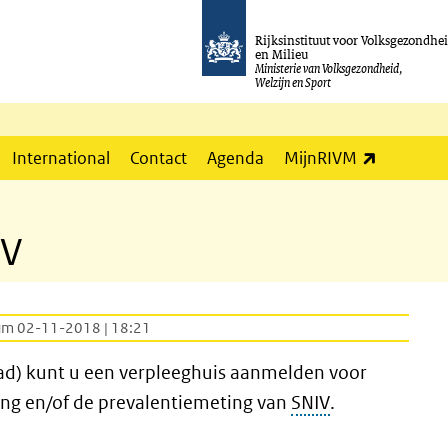
Rijksinstituut voor Volksgezondhe
en Milieu
Ministerie van Volksgezondheid,
Welzijn en Sport
(externe l
International
Contact
Agenda
MijnRIVM
IV
um 02-11-2018 | 18:21
ad) kunt u een verpleeghuis aanmelden voor
ing en/of de prevalentiemeting van
SNIV
.