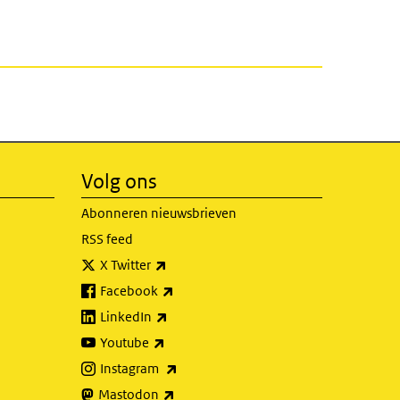
Volg ons
Abonneren nieuwsbrieven
RSS feed
(externe link)
X Twitter
(externe link)
Facebook
(externe link)
LinkedIn
(externe link)
Youtube
(externe link)
Instagram
(externe link)
Mastodon