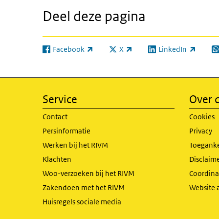
Deel deze pagina
Facebook
X
LinkedIn
(externe link)
(externe link)
(externe link)
(e
Service
Over d
Contact
Cookies
Persinformatie
Privacy
Werken bij het RIVM
Toeganke
Klachten
Disclaime
Woo-verzoeken bij het RIVM
Coordinat
Zakendoen met het RIVM
Website 
Huisregels sociale media