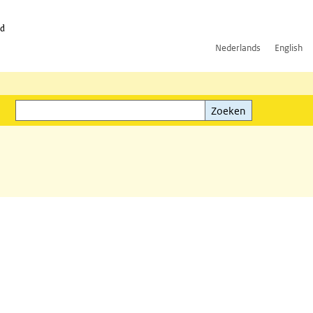
id
Nederlands
English
Zoeken
ink)
Zoeken