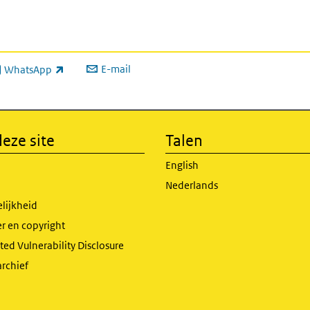
E-mail
WhatsApp
xterne link)
eze site
Talen
English
Nederlands
lijkheid
r en copyright
ed Vulnerability Disclosure
archief