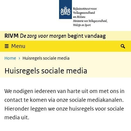
Overslaan en naar de inhoud gaan
Direct naar de hoofdnavigatie
Rijksinstituut voor
Volksgezondheid
en Milieu
Ministerie van Volksgezondheid,
Welzijn en Sport
RIVM
De zorg voor morgen
begint vandaag
Z
Menu
Home
Huisregels sociale media
Huisregels sociale media
We nodigen iedereen van harte uit om met ons in
contact te komen via onze sociale mediakanalen.
Hieronder leggen we onze huisregels voor sociale
media uit.