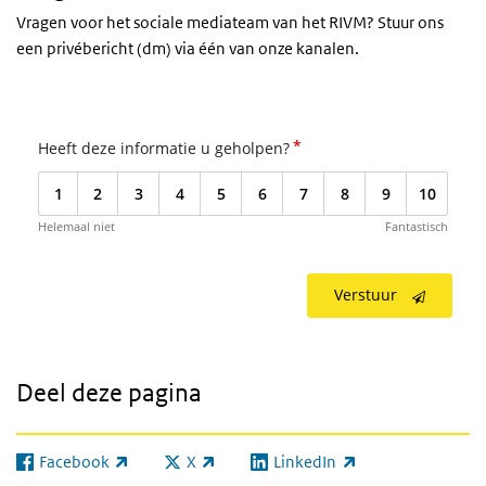
Vragen voor het sociale mediateam van het RIVM? Stuur ons
een privébericht (dm) via één van onze kanalen.
*
Heeft deze informatie u geholpen?
1
2
3
4
5
6
7
8
9
10
Helemaal niet
Fantastisch
Verstuur
Deel deze pagina
Facebook
X
LinkedIn
(externe link)
(externe link)
(externe link)