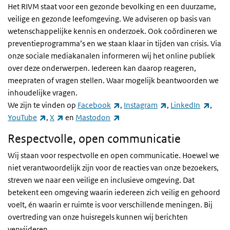
Het RIVM staat voor een gezonde bevolking en een duurzame,
veilige en gezonde leefomgeving. We adviseren op basis van
wetenschappelijke kennis en onderzoek. Ook coördineren we
preventieprogramma’s en we staan klaar in tijden van crisis. Via
onze sociale mediakanalen informeren wij het online publiek
over deze onderwerpen. Iedereen kan daarop reageren,
meepraten of vragen stellen. Waar mogelijk beantwoorden we
inhoudelijke vragen.
(externe link)
(externe link)
(exter
We zijn te vinden op
Facebook
,
Instagram
,
LinkedIn
,
(externe link)
(externe link)
(externe link)
YouTube
,
X
en
Mastodon
Respectvolle, open communicatie
Wij staan voor respectvolle en open communicatie. Hoewel we
niet verantwoordelijk zijn voor de reacties van onze bezoekers,
streven we naar een veilige en inclusieve omgeving. Dat
betekent een omgeving waarin iedereen zich veilig en gehoord
voelt, én waarin er ruimte is voor verschillende meningen. Bij
overtreding van onze huisregels kunnen wij berichten
verwijderen.