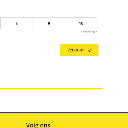
8
9
10
Fantastisch
Verstuur
Volg ons