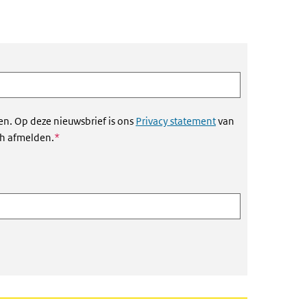
en. Op deze nieuwsbrief is ons
Privacy statement
van
Dit veld is verplicht
ch afmelden.
*