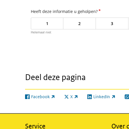
*
Heeft deze informatie u geholpen?
1
2
3
Helemaal niet
Deel deze pagina
Facebook
X
LinkedIn
(externe link)
(externe link)
(externe link)
(e
Service
Over d