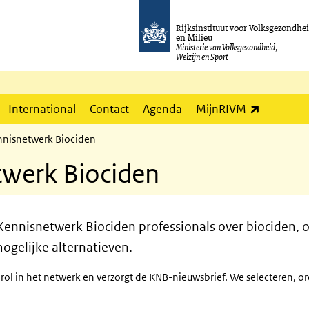
Rijksinstituut voor Volksgezondhe
en Milieu
Ministerie van Volksgezondheid,
Welzijn en Sport
(externe l
International
Contact
Agenda
MijnRIVM
nnisnetwerk Biociden
twerk Biociden
ennisnetwerk Biociden professionals over biociden, 
mogelijke alternatieven.
ol in het netwerk en verzorgt de KNB-nieuwsbrief. We selecteren, o