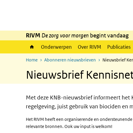
Overslaan en naar de inhoud gaan
Direct naar de hoofdnavigatie
RIVM
De zorg voor morgen
begint vandaag
Onderwerpen
Over RIVM
Publicaties
Home
Abonneren nieuwsbrieven
Nieuwsbrief Ke
Nieuwsbrief Kennisne
Met deze KNB-nieuwsbrief informeert het K
regelgeving, juist gebruik van biociden en 
Het
RIVM
heeft een organiserende en ondersteunende r
relevante bronnen. Ook uw input is welkom!