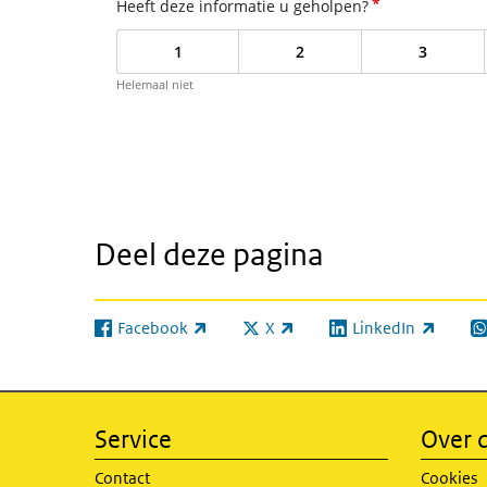
*
Heeft deze informatie u geholpen?
1
2
3
Helemaal niet
Deel deze pagina
Facebook
X
LinkedIn
(externe link)
(externe link)
(externe link)
(e
Service
Over d
Contact
Cookies