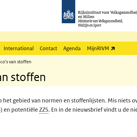
Rijksinstituut voor Volksgezondhe
en Milieu
Ministerie van Volksgezondheid,
Welzijn en Sport
(externe l
International
Contact
Agenda
MijnRIVM
co's van stoffen
an stoffen
 het gebied van normen en stoffenlijsten. Mis niets o
) en potentiële
ZZS
. En in de nieuwsbrief vindt u de 