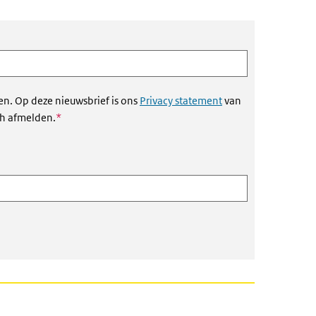
en. Op deze nieuwsbrief is ons
Privacy statement
van
Dit veld is verplicht
ch afmelden.
*