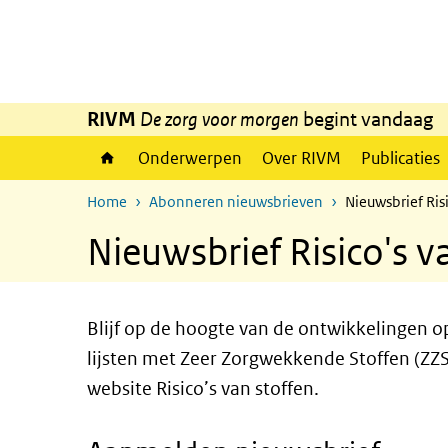
Overslaan en naar de inhoud gaan
Direct naar de hoofdnavigatie
RIVM
De zorg voor morgen
begint vandaag
Onderwerpen
Over RIVM
Publicaties
Home
Abonneren nieuwsbrieven
Nieuwsbrief Risi
Nieuwsbrief Risico's v
Blijf op de hoogte van de ontwikkelingen op
lijsten met Zeer Zorgwekkende Stoffen (ZZS
website Risico’s van stoffen.