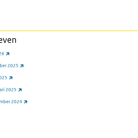
ieven
(externe link)
026
(externe link)
mber 2025
(externe link)
2025
(externe link)
uari 2025
(externe link)
cember 2024