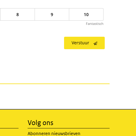
8
9
10
Fantastisch
Verstuur
Volg ons
Abonneren nieuwsbrieven