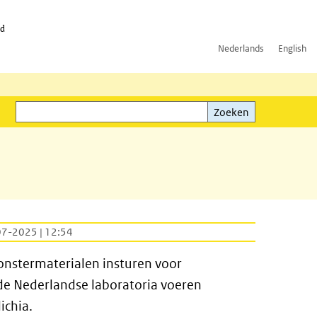
id
Nederlands
English
Zoeken
ink)
Zoeken
07-2025 | 12:54
nstermaterialen insturen voor
de Nederlandse laboratoria voeren
ichia.