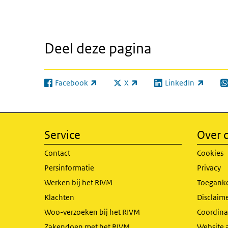
Deel deze pagina
Facebook
X
LinkedIn
(externe link)
(externe link)
(externe link)
(e
Service
Over d
Contact
Cookies
Persinformatie
Privacy
Werken bij het RIVM
Toeganke
Klachten
Disclaime
Woo-verzoeken bij het RIVM
Coordinat
Zakendoen met het RIVM
Website 