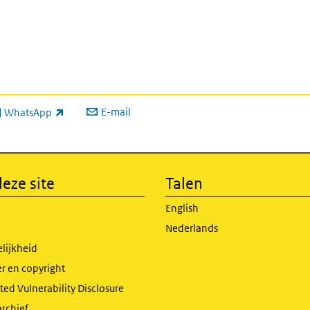
E-mail
WhatsApp
xterne link)
eze site
Talen
English
Nederlands
lijkheid
r en copyright
ed Vulnerability Disclosure
archief