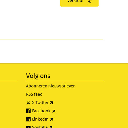
Verstuur
Volg ons
Abonneren nieuwsbrieven
RSS feed
(externe link)
X Twitter
(externe link)
Facebook
(externe link)
LinkedIn
(externe link)
Youtube