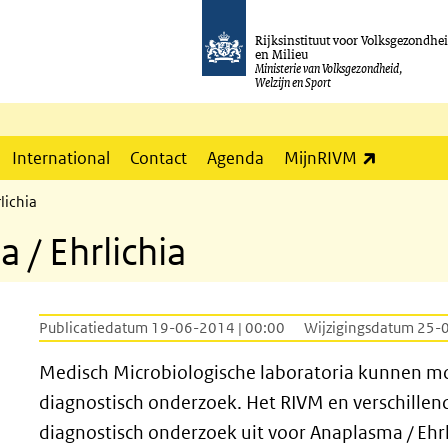
Rijksinstituut voor Volksgezondhe
en Milieu
Ministerie van Volksgezondheid,
Welzijn en Sport
(externe l
International
Contact
Agenda
MijnRIVM
lichia
 / Ehrlichia
Publicatiedatum 19-06-2014 | 00:00
Wijzigingsdatum 25-
Medisch Microbiologische laboratoria kunnen mo
diagnostisch onderzoek. Het RIVM en verschillen
diagnostisch onderzoek uit voor Anaplasma / Ehrl