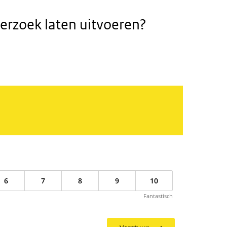
erzoek laten uitvoeren?
6
7
8
9
10
Fantastisch