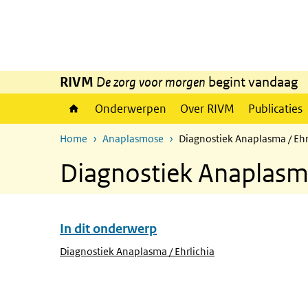
Overslaan en naar de inhoud gaan
Direct naar de hoofdnavigatie
RIVM
De zorg voor morgen
begint vandaag
Onderwerpen
Over RIVM
Publicaties
Home
Anaplasmose
Diagnostiek Anaplasma / Ehr
Diagnostiek Anaplasma
In dit onderwerp
Overslaan menu In dit onderwerp
(Actieve pagina)
Diagnostiek Anaplasma / Ehrlichia