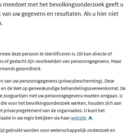
 u meedoet met het bevolkingsonderzoek geeft u
an uw gegevens en resultaten. Als u hier niet
.
ee deze persoon te identificeren is. Dit kan directe of
es of geslacht zijn voorbeelden van persoonsgegevens. Maar
 iemands gezondheid.
men van uw persoonsgegevens (privacybescherming). Deze
) en de Wet op geneeskundige behandelingsovereenkomst. De
ere zorgpartijen met uw persoonsgegevens moeten omgaan. U
ies die voor het bevolkingsonderzoek werken, houden zich aan
het privacyregelement van de organisaties. U kunt het
(externe link)
satie in uw regio bekijken via haar
website
.
ijd gebruikt worden voor wetenschappelijk onderzoek en