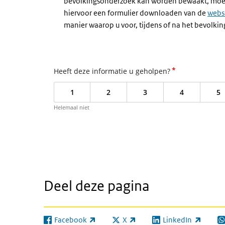
bevolkingsonderzoek kan worden bewaakt, moet 
hiervoor een formulier downloaden van de
webs
manier waarop u voor, tijdens of na het bevolk
*
Heeft deze informatie u geholpen?
1
2
3
4
5
Helemaal niet
Deel deze pagina
Facebook
X
LinkedIn
(externe link)
(externe link)
(externe link)
(e