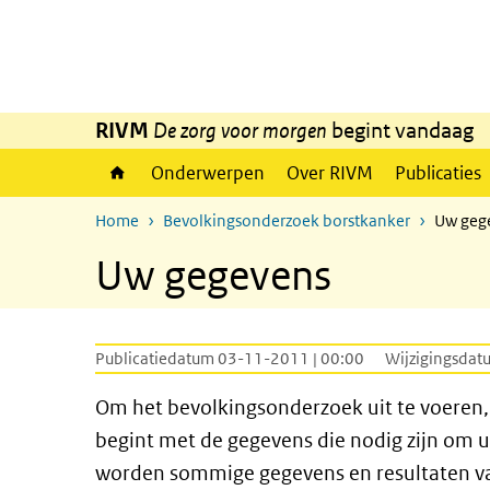
Overslaan en naar de inhoud gaan
Direct naar de hoofdnavigatie
RIVM
De zorg voor morgen
begint vandaag
Onderwerpen
Over RIVM
Publicaties
Home
Bevolkingsonderzoek borstkanker
Uw geg
Uw gegevens
Publicatiedatum 03-11-2011 | 00:00
Wijzigingsdat
Om het bevolkingsonderzoek uit te voeren
begint met de gegevens die nodig zijn om u
worden sommige gegevens en resultaten va