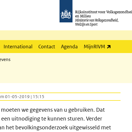
Rijksinstituut voor Volksgezondhe
en Milieu
Ministerie van Volksgezondheid,
Welzijn en Sport
(externe l
International
Contact
Agenda
MijnRIVM
evens
um 01-05-2019 | 15:15
, moeten we gegevens van u gebruiken. Dat
 een uitnodiging te kunnen sturen. Verder
n het bevolkingsonderzoek uitgewisseld met