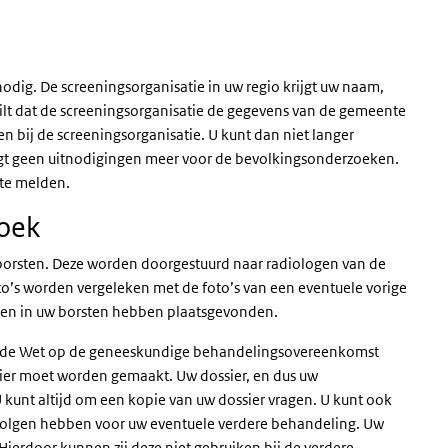
dig. De screeningsorganisatie in uw regio krijgt uw naam,
ilt dat de screeningsorganisatie de gegevens van de gemeente
e link)
en bij de screeningsorganisatie. U kunt dan niet langer
t geen uitnodigingen meer voor de bevolkingsonderzoeken.
nte melden.
zoek
borsten. Deze worden doorgestuurd naar radiologen van de
oto’s worden vergeleken met de foto’s van een eventuele vorige
gen in uw borsten hebben plaatsgevonden.
an de Wet op de geneeskundige behandelingsovereenkomst
ssier moet worden gemaakt. Uw dossier, en dus uw
unt altijd om een kopie van uw dossier vragen. U kunt ook
evolgen hebben voor uw eventuele verdere behandeling. Uw
Hierdoor kunnen zij deze niet gebruiken bij de verdere