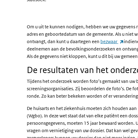
Om u uit te kunnen nodigen, hebben we uw gegevens no
adres en geboortedatum van de gemeente. Als u niet w
(extern
ontvangt, dan kunt u daartegen een
bezwaar
indien
deelnemen aan de bevolkingsonderzoeken en ontvang
Als de gegevens niet kloppen, kunt u dit bij uw gemee
De resultaten van het onder
Tijdens het onderzoek worden foto’s gemaakt van uw 
screeningsorganisaties. Zij beoordelen de foto’s. De f
ronde. Zo kan beter bekeken worden of er veranderin
De huisarts en het ziekenhuis moeten zich houden a
(Wgbo). In deze wet staat dat van elke patiënt een do
persoonsgegevens, moeten 15 jaar bewaard worden. U k
vragen om vernietiging van uw dossier. Dat kan wel g
zorgverleners kunnen uw dossier dan niet meer inzien. 