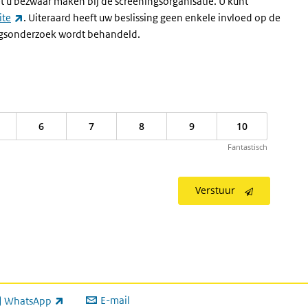
u bezwaar maken bij de screeningsorganisatie. U kunt
(externe link)
ite
. Uiteraard heeft uw beslissing geen enkele invloed op de
ingsonderzoek wordt behandeld.
6
7
8
9
10
Fantastisch
Verstuur
E-mail
WhatsApp
xterne link)