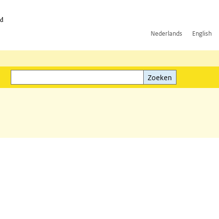
id
Nederlands
English
Zoeken
ink)
Zoeken