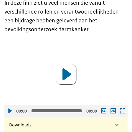
In deze film ziet u veel mensen die vanuit
verschillende rollen en verantwoordelijkheden
een bijdrage hebben geleverd aan het
bevolkingsonderzoek darmkanker.
Bevolkingsonderzoek darmkanker - de voorb
Video
Player
00:00
00:00
Downloads