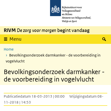
Overslaan en naar de inhoud gaan
Direct naar de hoofdnavigatie
Rijksinstituut voor
Volksgezondheid
en Milieu
Ministerie van Volksgezondheid,
Welzijn en Sport
RIVM
De zorg voor morgen
begint vandaag
Z
Menu
Home
Bevolkingsonderzoek darmkanker - de voorbereiding in
vogelvlucht
Bevolkingsonderzoek darmkanker -
de voorbereiding in vogelvlucht
Publicatiedatum 18-03-2013 | 00:00
Wijzigingsdatum 08-
11-2018 | 14:53