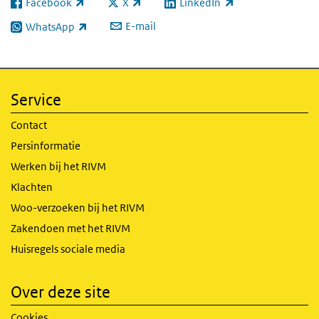
Facebook
X
LinkedIn
(externe link)
(externe link)
(externe link)
E-mail
WhatsApp
(externe link)
Service
Contact
Persinformatie
Werken bij het RIVM
Klachten
Woo-verzoeken bij het RIVM
Zakendoen met het RIVM
Huisregels sociale media
Over deze site
Cookies