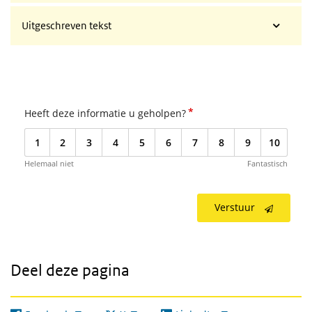
Uitgeschreven tekst
*
Heeft deze informatie u geholpen?
1
2
3
4
5
6
7
8
9
10
Helemaal niet
Fantastisch
Verstuur
Deel deze pagina