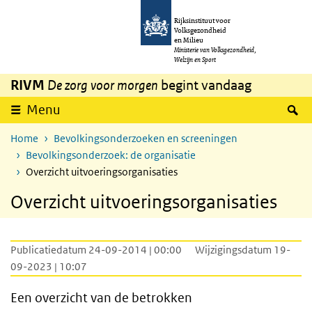
Overslaan en naar de inhoud gaan
Direct naar de hoofdnavigatie
Rijksinstituut voor
Volksgezondheid
en Milieu
Ministerie van Volksgezondheid,
Welzijn en Sport
RIVM
De zorg voor morgen
begint vandaag
Z
Menu
Home
Bevolkingsonderzoeken en screeningen
Bevolkingsonderzoek: de organisatie
Overzicht uitvoeringsorganisaties
Overzicht uitvoeringsorganisaties
Publicatiedatum 24-09-2014 | 00:00
Wijzigingsdatum 19-
09-2023 | 10:07
Een overzicht van de betrokken