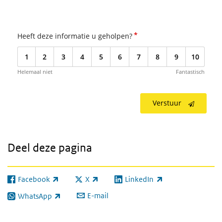
*
Heeft deze informatie u geholpen?
1
2
3
4
5
6
7
8
9
10
Helemaal niet
Fantastisch
Verstuur
Deel deze pagina
Facebook
X
LinkedIn
(externe link)
(externe link)
(externe link)
E-mail
WhatsApp
(externe link)