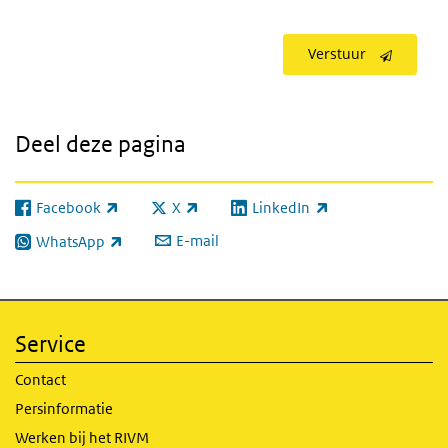
Verstuur
Deel deze pagina
Facebook
X
LinkedIn
(externe link)
(externe link)
(externe link)
E-mail
WhatsApp
(externe link)
Service
Contact
Persinformatie
Werken bij het RIVM