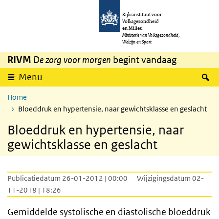
Overslaan en naar de inhoud gaan
Direct naar de hoofdnavigatie
Rijksinstituut voor
Volksgezondheid
en Milieu
Ministerie van Volksgezondheid,
Welzijn en Sport
RIVM
De zorg voor morgen
begint vandaag
Z
Menu
Home
Bloeddruk en hypertensie, naar gewichtsklasse en geslacht
Bloeddruk en hypertensie, naar
gewichtsklasse en geslacht
Publicatiedatum 26-01-2012 | 00:00
Wijzigingsdatum 02-
11-2018 | 18:26
Gemiddelde systolische en diastolische bloeddruk