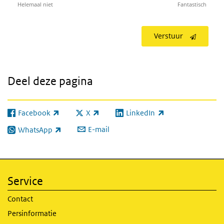
Helemaal niet
Fantastisch
Verstuur
Deel deze pagina
Facebook
X
LinkedIn
(externe link)
(externe link)
(externe link)
E-mail
WhatsApp
(externe link)
Service
Contact
Persinformatie