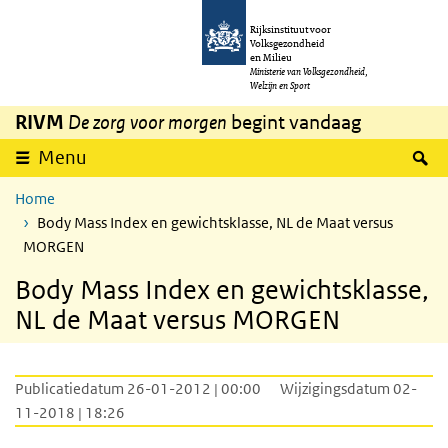
Overslaan en naar de inhoud gaan
Direct naar de hoofdnavigatie
Rijksinstituut voor
Volksgezondheid
en Milieu
Ministerie van Volksgezondheid,
Welzijn en Sport
RIVM
De zorg voor morgen
begint vandaag
Z
Menu
Home
Body Mass Index en gewichtsklasse, NL de Maat versus
MORGEN
Body Mass Index en gewichtsklasse,
NL de Maat versus MORGEN
Publicatiedatum 26-01-2012 | 00:00
Wijzigingsdatum 02-
11-2018 | 18:26