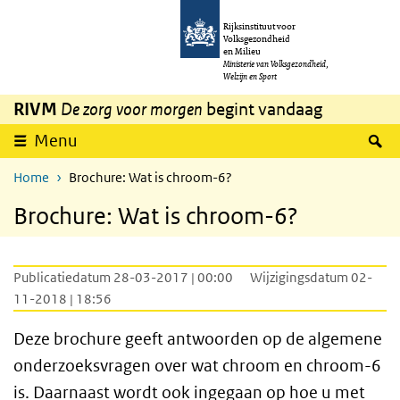
Overslaan en naar de inhoud gaan
Direct naar de hoofdnavigatie
Rijksinstituut voor
Volksgezondheid
en Milieu
Ministerie van Volksgezondheid,
Welzijn en Sport
RIVM
De zorg voor morgen
begint vandaag
Z
Menu
Home
Brochure: Wat is chroom-6?
Brochure: Wat is chroom-6?
Publicatiedatum 28-03-2017 | 00:00
Wijzigingsdatum 02-
11-2018 | 18:56
Deze brochure geeft antwoorden op de algemene
onderzoeksvragen over wat chroom en chroom-6
is. Daarnaast wordt ook ingegaan op hoe u met