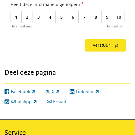
*
Heeft deze informatie u geholpen?
1
2
3
4
5
6
7
8
9
10
Helemaal niet
Fantastisch
Verstuur
Deel deze pagina
Facebook
X
LinkedIn
(externe link)
(externe link)
(externe link)
E-mail
WhatsApp
(externe link)
Service