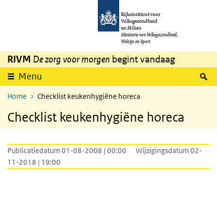
Overslaan en naar de inhoud gaan
Direct naar de hoofdnavigatie
Rijksinstituut voor
Volksgezondheid
en Milieu
Ministerie van Volksgezondheid,
Welzijn en Sport
RIVM
De zorg voor morgen
begint vandaag
Z
Menu
Home
Checklist keukenhygiëne horeca
Checklist keukenhygiëne horeca
Publicatiedatum 01-08-2008 | 00:00
Wijzigingsdatum 02-
11-2018 | 19:00