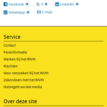
Facebook
X
LinkedIn
(externe link)
(externe link)
(externe link)
E-mail
WhatsApp
(externe link)
Service
Contact
Persinformatie
Werken bij het RIVM
Klachten
Woo-verzoeken bij het RIVM
Zakendoen met het RIVM
Huisregels sociale media
Over deze site