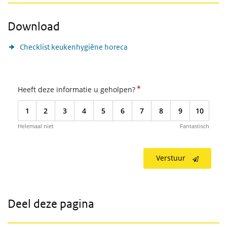
Download
Checklist keukenhygiëne horeca
*
Heeft deze informatie u geholpen?
1
2
3
4
5
6
7
8
9
10
Helemaal niet
Fantastisch
Verstuur
Deel deze pagina