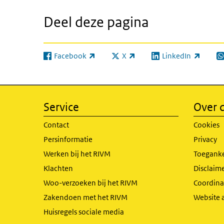
Deel deze pagina
Facebook
X
LinkedIn
(externe link)
(externe link)
(externe link)
(e
Service
Over d
Contact
Cookies
Persinformatie
Privacy
Werken bij het RIVM
Toeganke
Klachten
Disclaime
Woo-verzoeken bij het RIVM
Coordinat
Zakendoen met het RIVM
Website 
Huisregels sociale media