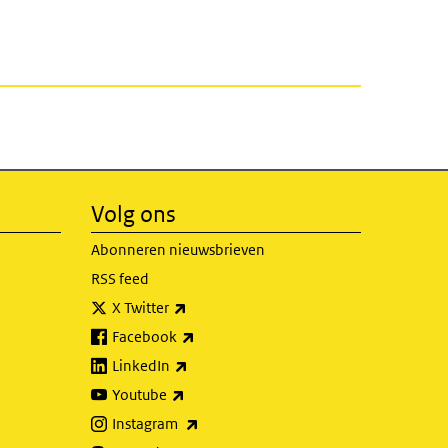
Volg ons
Abonneren nieuwsbrieven
RSS feed
(externe link)
X Twitter
(externe link)
Facebook
(externe link)
LinkedIn
(externe link)
Youtube
(externe link)
Instagram