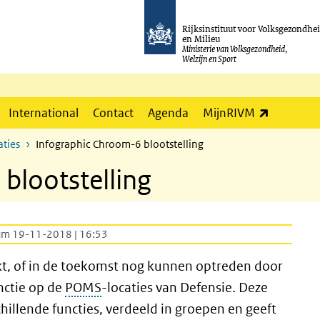
Rijksinstituut voor Volksgezondhe
en Milieu
Ministerie van Volksgezondheid,
Welzijn en Sport
(externe l
International
Contact
Agenda
MijnRIVM
ties
Infographic Chroom-6 blootstelling
blootstelling
um 19-11-2018 | 16:53
akt, of in de toekomst nog kunnen optreden door
nctie op de
POMS
-locaties van Defensie. Deze
chillende functies, verdeeld in groepen en geeft