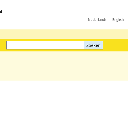
id
Nederlands
English
Zoeken
ink)
Zoeken