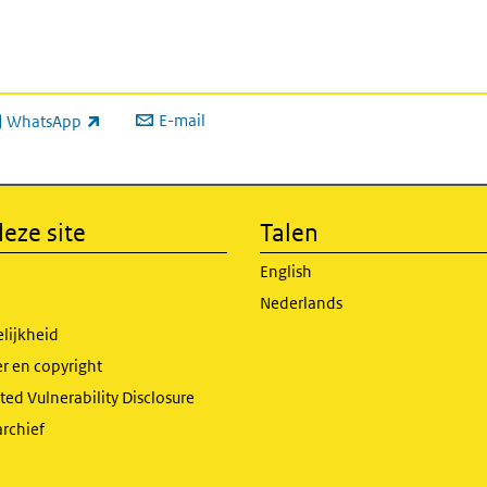
E-mail
WhatsApp
xterne link)
eze site
Talen
English
Nederlands
lijkheid
r en copyright
ed Vulnerability Disclosure
archief