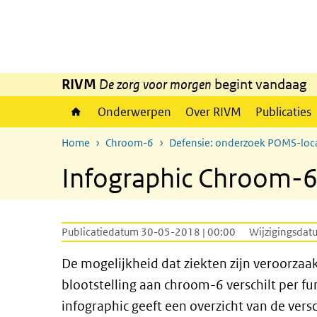
Overslaan en naar de inhoud gaan
Direct naar de hoofdnavigatie
RIVM
De zorg voor morgen
begint vandaag
Onderwerpen
Over RIVM
Publicaties
Home
Chroom-6
Defensie: onderzoek POMS-loca
Infographic Chroom-6 
Publicatiedatum 30-05-2018 | 00:00
Wijzigingsdat
De mogelijkheid dat ziekten zijn veroorza
blootstelling aan chroom-6 verschilt per fu
infographic geeft een overzicht van de vers