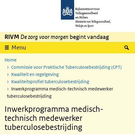
Overslaan en naar de inhoud gaan
Direct naar de hoofdnavigatie
Rijksinstituut voor
Volksgezondheid
en Milieu
Ministerie van Volksgezondheid,
Welzijn en Sport
RIVM
De zorg voor morgen
begint vandaag
Z
Menu
Home
Commissie voor Praktische Tuberculosebestrijding (CPT)
Kwaliteit en regelgeving
Kwaliteitsprofiel tuberculosebestrijding
Inwerkprogramma medisch-technisch medewerker
tuberculosebestrijding
Inwerkprogramma medisch-
technisch medewerker
tuberculosebestrijding