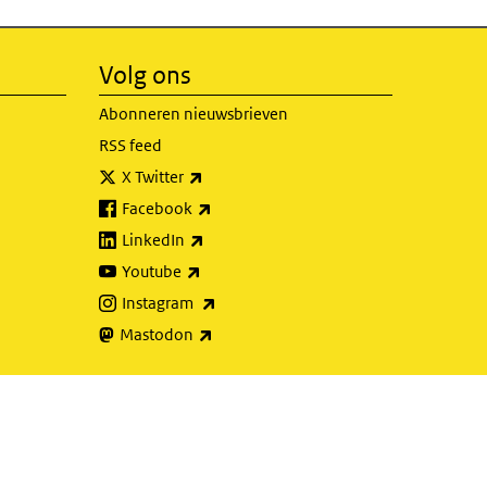
Volg ons
Abonneren nieuwsbrieven
RSS feed
(externe link)
X Twitter
(externe link)
Facebook
(externe link)
LinkedIn
(externe link)
Youtube
(externe link)
Instagram
(externe link)
Mastodon