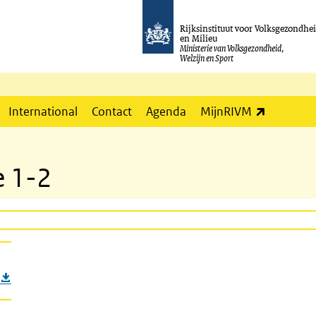
Rijksinstituut voor Volksgezondhe
en Milieu
Ministerie van Volksgezondheid,
Welzijn en Sport
(externe l
International
Contact
Agenda
MijnRIVM
e 1-2