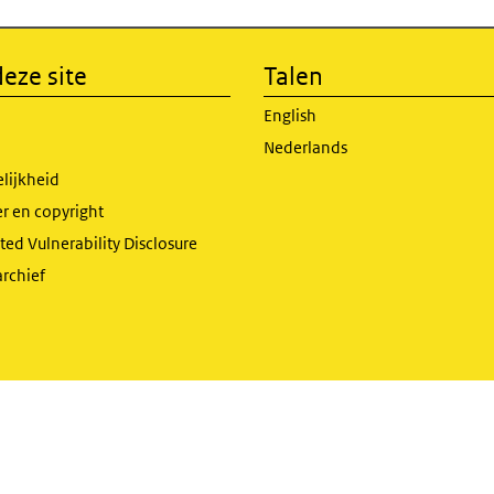
eze site
Talen
English
Nederlands
lijkheid
r en copyright
ed Vulnerability Disclosure
archief