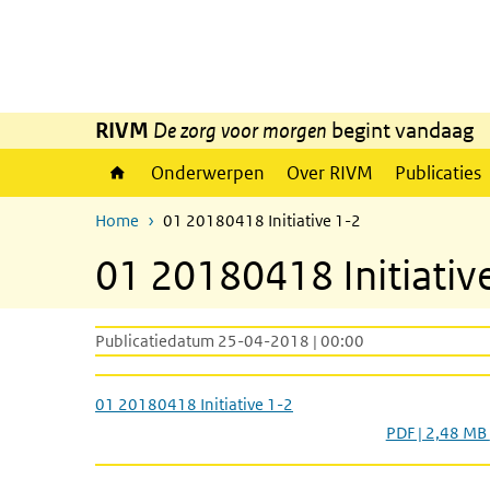
Overslaan en naar de inhoud gaan
Direct naar de hoofdnavigatie
RIVM
De zorg voor morgen
begint vandaag
Onderwerpen
Over RIVM
Publicaties
Home
01 20180418 Initiative 1-2
01 20180418 Initiativ
Publicatiedatum 25-04-2018 | 00:00
01 20180418 Initiative 1-2
PDF | 2,48 MB