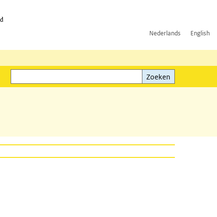
id
Nederlands
English
Zoeken
ink)
Zoeken