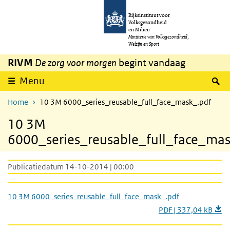
Overslaan en naar de inhoud gaan
Direct naar de hoofdnavigatie
Rijksinstituut voor
Volksgezondheid
en Milieu
Ministerie van Volksgezondheid,
Welzijn en Sport
RIVM
De zorg voor morgen
begint vandaag
Z
Menu
Home
10 3M 6000_series_reusable_full_face_mask_.pdf
10 3M
6000_series_reusable_full_face_mas
Publicatiedatum 14-10-2014 | 00:00
10 3M 6000_series_reusable_full_face_mask_.pdf
PDF | 337,04 kB