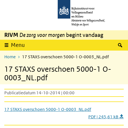
Overslaan en naar de inhoud gaan
Direct naar de hoofdnavigatie
Rijksinstituut voor
Volksgezondheid
en Milieu
Ministerie van Volksgezondheid,
Welzijn en Sport
RIVM
De zorg voor morgen
begint vandaag
Z
Menu
Home
17 STAXS overschoen 5000-1 O-0003_NL.pdf
17 STAXS overschoen 5000-1 O-
0003_NL.pdf
Publicatiedatum 14-10-2014 | 00:00
17 STAXS overschoen 5000-1 O-0003_NL.pdf
PDF | 245,61 kB