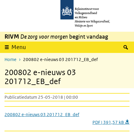
Overslaan en naar de inhoud gaan
Direct naar de hoofdnavigatie
Rijksinstituut voor
Volksgezondheid
en Milieu
Ministerie van Volksgezondheid,
Welzijn en Sport
RIVM
De zorg voor morgen
begint vandaag
Z
Menu
Home
200802 e-nieuws 03 201712_EB_def
200802 e-nieuws 03
201712_EB_def
Publicatiedatum 25-05-2018 | 00:00
200802 e-nieuws 03 201712_EB_def
PDF | 391,57 kB