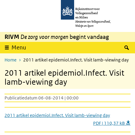
Overslaan en naar de inhoud gaan
Direct naar de hoofdnavigatie
Rijksinstituut voor
Volksgezondheid
en Milieu
Ministerie van Volksgezondheid,
Welzijn en Sport
RIVM
De zorg voor morgen
begint vandaag
Z
Menu
Home
2011 artikel epidemiol.Infect. Visit lamb-viewing day
2011 artikel epidemiol.Infect. Visit
lamb-viewing day
Publicatiedatum 06-08-2014 | 00:00
2011 artikel epidemiol.Infect. Visit lamb-viewing day
PDF | 110,37 kB