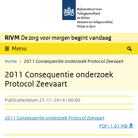
Overslaan en naar de inhoud gaan
Direct naar de hoofdnavigatie
Rijksinstituut voor
Volksgezondheid
en Milieu
Ministerie van Volksgezondheid,
Welzijn en Sport
RIVM
De zorg voor morgen
begint vandaag
Z
Menu
Home
2011 Consequentie onderzoek Protocol Zeevaart
2011 Consequentie onderzoek
Protocol Zeevaart
Publicatiedatum 25-11-2014 | 00:00
2011 Consequentie onderzoek Protocol Zeevaart
PDF | 1,01 MB