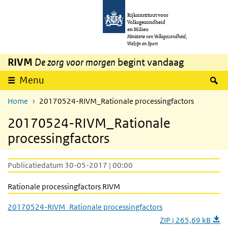
Overslaan en naar de inhoud gaan
Direct naar de hoofdnavigatie
Rijksinstituut voor
Volksgezondheid
en Milieu
Ministerie van Volksgezondheid,
Welzijn en Sport
RIVM
De zorg voor morgen
begint vandaag
Z
Menu
Home
20170524-RIVM_Rationale processingfactors
20170524-RIVM_Rationale
processingfactors
Publicatiedatum 30-05-2017 | 00:00
Rationale processingfactors RIVM
20170524-RIVM_Rationale processingfactors
ZIP | 265,69 kB