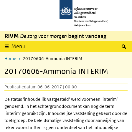
Overslaan en naar de inhoud gaan
Direct naar de hoofdnavigatie
Rijksinstituut voor
Volksgezondheid
en Milieu
Ministerie van Volksgezondheid,
Welzijn en Sport
RIVM
De zorg voor morgen
begint vandaag
Z
Menu
Home
20170606-Ammonia INTERIM
20170606-Ammonia INTERIM
Publicatiedatum 06-06-2017 | 00:00
De status ‘inhoudelijk vastgesteld’ werd voorheen ‘interim’
genoemd. In het achtergronddocument kan nog de term
‘interim’ gebruikt zijn. Inhoudelijke vaststelling gebeurt door de
toetsgroep. De beleidsmatige vaststelling door aanwijzing van
rekenvoorschriften is geen onderdeel van het inhoudelijke