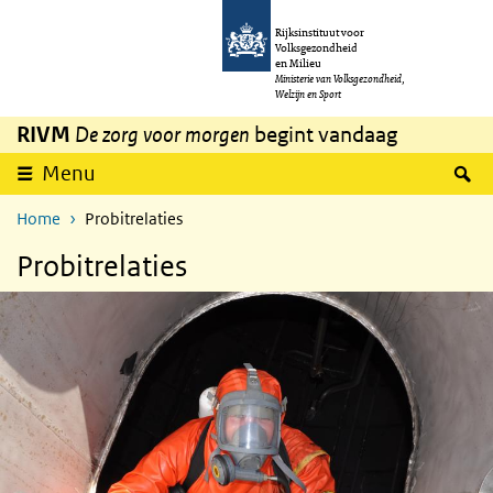
Overslaan en naar de inhoud gaan
Direct naar de hoofdnavigatie
Rijksinstituut voor
Volksgezondheid
en Milieu
Ministerie van Volksgezondheid,
Welzijn en Sport
RIVM
De zorg voor morgen
begint vandaag
Z
Menu
Home
Probitrelaties
Probitrelaties