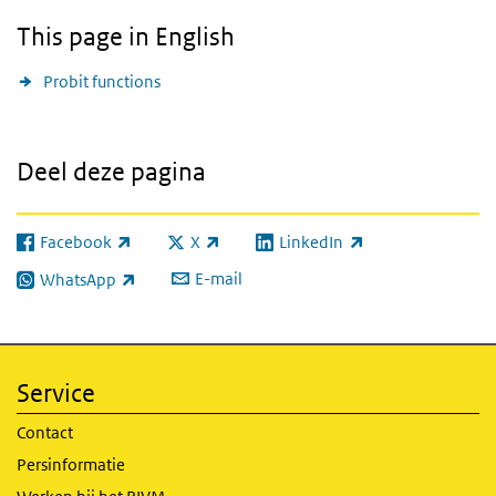
This page in English
Probit functions
Deel deze pagina
Facebook
X
LinkedIn
(externe link)
(externe link)
(externe link)
E-mail
WhatsApp
(externe link)
Service
Contact
Persinformatie