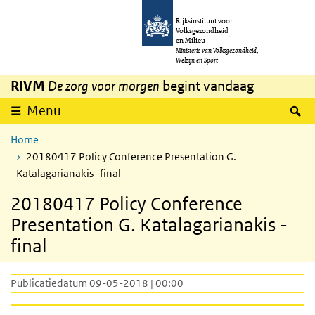
Overslaan en naar de inhoud gaan
Direct naar de hoofdnavigatie
Rijksinstituut voor
Volksgezondheid
en Milieu
Ministerie van Volksgezondheid,
Welzijn en Sport
RIVM
De zorg voor morgen
begint vandaag
Z
Menu
Home
20180417 Policy Conference Presentation G.
Katalagarianakis -final
20180417 Policy Conference
Presentation G. Katalagarianakis -
final
Publicatiedatum 09-05-2018 | 00:00