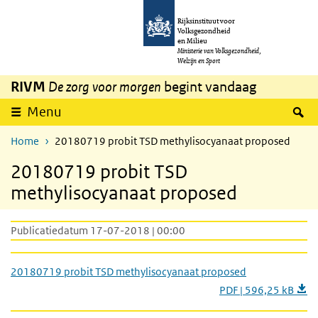
Overslaan en naar de inhoud gaan
Direct naar de hoofdnavigatie
Rijksinstituut voor
Volksgezondheid
en Milieu
Ministerie van Volksgezondheid,
Welzijn en Sport
RIVM
De zorg voor morgen
begint vandaag
Z
Menu
Home
20180719 probit TSD methylisocyanaat proposed
20180719 probit TSD
methylisocyanaat proposed
Publicatiedatum 17-07-2018 | 00:00
20180719 probit TSD methylisocyanaat proposed
PDF | 596,25 kB