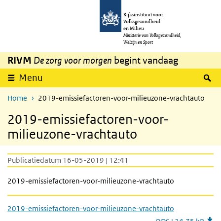
Overslaan en naar de inhoud gaan
Direct naar de hoofdnavigatie
Rijksinstituut voor
Volksgezondheid
en Milieu
Ministerie van Volksgezondheid,
Welzijn en Sport
RIVM
De zorg voor morgen
begint vandaag
Z
Menu
Home
2019-emissiefactoren-voor-milieuzone-vrachtauto
2019-emissiefactoren-voor-
milieuzone-vrachtauto
Publicatiedatum 16-05-2019 | 12:41
2019-emissiefactoren-voor-milieuzone-vrachtauto
2019-emissiefactoren-voor-milieuzone-vrachtauto